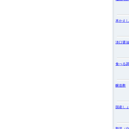
本かえ
淡口醤
食べる
醸造酢
国産し
野菜（