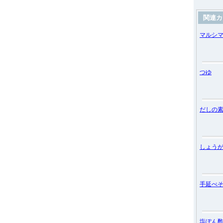
関連カ
マルシ
つゆ
だしの
しょう
手延べ
塩ぽん