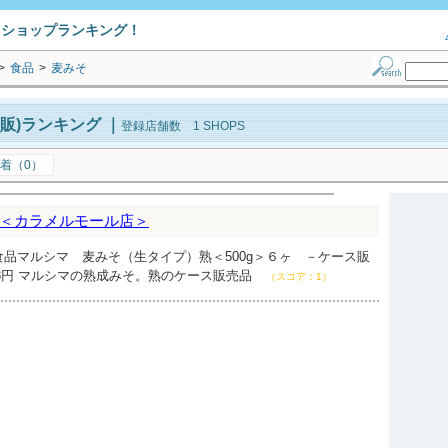
トショップランキング！
>
食品
>
麦みそ
販)ランキング
｜
登録店舗数 1 SHOPS
着（0）
＜カラメルモール店＞
品マルシマ 麦みそ（生タイプ）熟＜500g＞６ヶ －ケース販
128円 マルシマの熟成みそ。熟のケース販売品
（スコア：1）