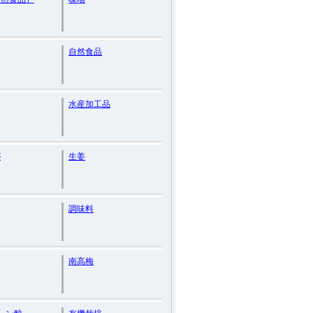
自然食品
水産加工品
が
生姜
調味料
南高梅