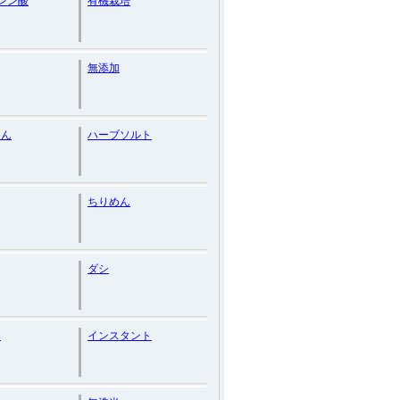
レン酸
有機栽培
無添加
めん
ハーブソルト
ちりめん
ダシ
ん
インスタント