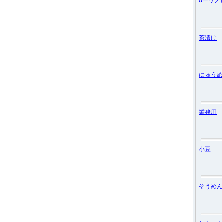
αーリノ
茶漬け
にゅう
業務用
小豆
そうめ