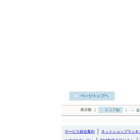
表示順
｜
｜
スコア順
新
サービス総合案内
ネットショップランキ