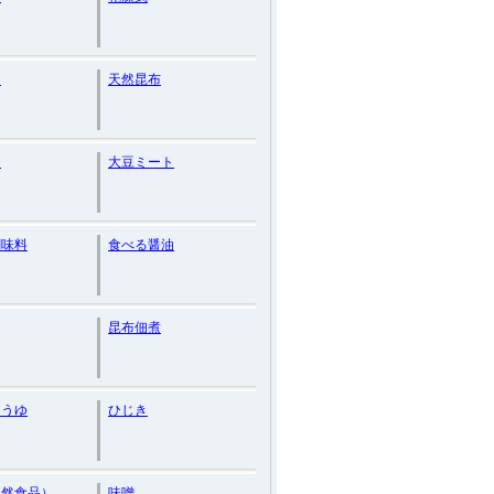
し
天然昆布
油
大豆ミート
調味料
食べる醤油
昆布佃煮
ょうゆ
ひじき
自然食品）
味噌