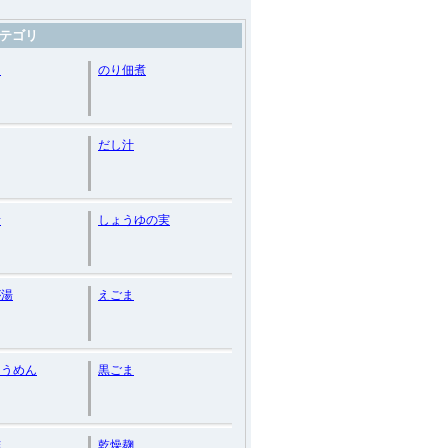
テゴリ
マ
のり佃煮
だし汁
素
しょうゆの実
が湯
えごま
そうめん
黒ごま
酢
乾燥麹