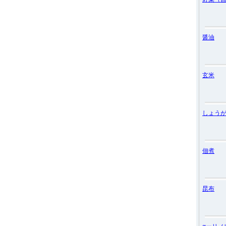
醤油
玄米
しょう
佃煮
昆布