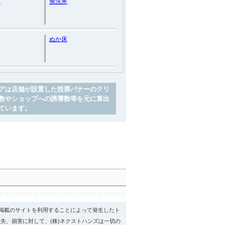
ん
無洗米
ぬか床
アは店舗が設置した投票バナーのクリ
数やショップへの誘導数等を元に算出
ています。
psに掲載のサイトを利用することによって発生したト
失、損害に対して、(株)ネクストハンズは一切の