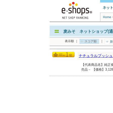
ネッ
Home
麦みそ ネットショップ(通
表示順
｜
｜
スコア順
新
ナチュラルプッシュ
【代表商品名】純正食
売品－ 【価格】3,