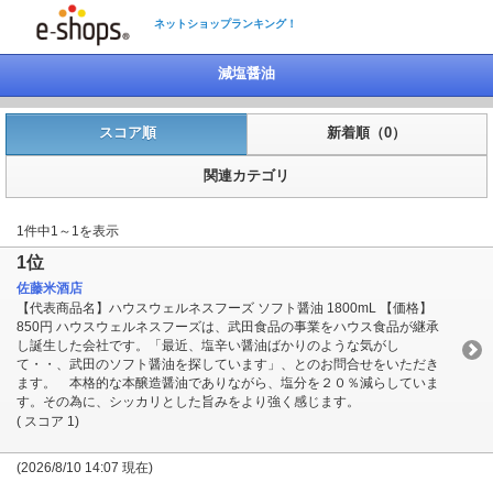
ネットショップランキング！
減塩醤油
スコア順
新着順（0）
関連カテゴリ
1件中1～1を表示
1位
佐藤米酒店
【代表商品名】ハウスウェルネスフーズ ソフト醤油 1800mL 【価格】
850円 ハウスウェルネスフーズは、武田食品の事業をハウス食品が継承
し誕生した会社です。「最近、塩辛い醤油ばかりのような気がし
て・・、武田のソフト醤油を探しています」、とのお問合せをいただき
ます。 本格的な本醸造醤油でありながら、塩分を２０％減らしていま
す。その為に、シッカリとした旨みをより強く感じます。
( スコア 1)
(2026/8/10 14:07 現在)