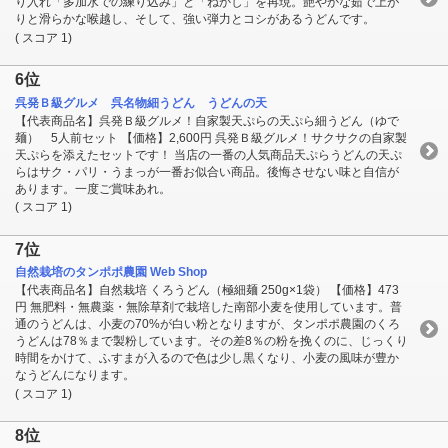
り入れ「多加水での練り込み」と「ねかし」を再現。艶やかな茹で上が
りと滑らかな喉越し、そして、強い弾力とコシがあるうどんです。
( スコア 1)
6位
呉発Ｂ級グルメ 呉名物細うどん うどんの天
【代表商品名】呉発Ｂ級グルメ！自家製天ぷらの天ぷら細うどん（ゆで
麺） 5人前セット 【価格】2,600円 呉発Ｂ級グルメ！サクサクの自家製
天ぷらを添えたセットです！ 当店の一番の人気商品天ぷらうどんの天ぷ
らはサク・パリ・うまっが一番お似合い商品。後悔させない味と自信が
あります。一度ご賞味あれ。
( スコア 1)
7位
自然栽培のタンポポ農園 Web Shop
【代表商品名】自然栽培 くろうどん（極細麺 250g×1袋） 【価格】473
円 無肥料・無農薬・無除草剤で栽培した南部小麦を使用しています。普
通のうどんは、小麦の70%が白い粉となりますが、タンポポ農園のくろ
うどんは78％まで製粉しています。その差8％の粉を挽くのに、じっくり
時間をかけて、ふすまが入るので色は少し黒くなり、小麦の風味が豊か
なうどんになります。
( スコア 1)
8位