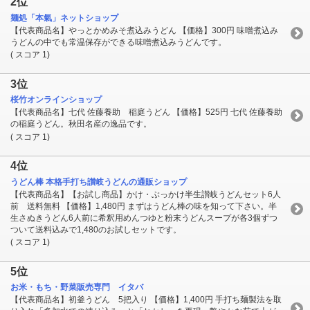
2位
麺処「本氣」ネットショップ
【代表商品名】やっとかめみそ煮込みうどん 【価格】300円 味噌煮込み
うどんの中でも常温保存ができる味噌煮込みうどんです。
( スコア 1)
3位
桜竹オンラインショップ
【代表商品名】七代 佐藤養助 稲庭うどん 【価格】525円 七代 佐藤養助
の稲庭うどん。秋田名産の逸品です。
( スコア 1)
4位
うどん棒 本格手打ち讃岐うどんの通販ショップ
【代表商品名】【お試し商品】かけ・ぶっかけ半生讃岐うどんセット6人
前 送料無料 【価格】1,480円 まずはうどん棒の味を知って下さい。半
生さぬきうどん6人前に希釈用めんつゆと粉末うどんスープが各3個ずつ
ついて送料込みで1,480のお試しセットです。
( スコア 1)
5位
お米・もち・野菜販売専門 イタバ
【代表商品名】初釜うどん 5把入り 【価格】1,400円 手打ち麺製法を取