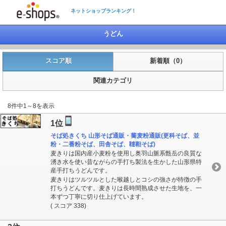
ネットショップランキング！
うどん
スコア順
新着順（0）
関連カテゴリ
8件中1～8を表示
1位
そば処きくち 山形そば通販・蕎麦粉通販(更科そば、並
粉・二番粉そば、田舎そば、韃靼そば)
麦きりは国内産小麦粉を使用し奥羽山脈系甑岳の良質な
湧き水を使い昔ながらの手打ち製法を生かした山形県特
産手打ちうどんです。
麦きりはツルツルとした喉越しとコシの強さが特徴の手
打ちうどんです。麦きりは長時間熟成させた生地を、一
本ずつ丁寧に切り仕上げています。
( スコア 338)