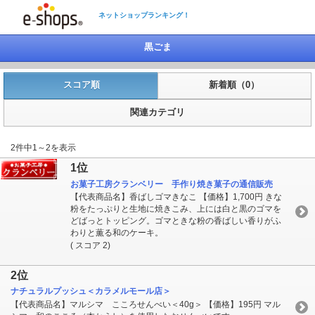
ネットショップランキング！
黒ごま
スコア順
新着順（0）
関連カテゴリ
2件中1～2を表示
1位
お菓子工房クランベリー 手作り焼き菓子の通信販売
【代表商品名】香ばしゴマきなこ 【価格】1,700円 きな
粉をたっぷりと生地に焼きこみ、上には白と黒のゴマを
どばっとトッピング。ゴマときな粉の香ばしい香りがふ
わりと薫る和のケーキ。
( スコア 2)
2位
ナチュラルプッシュ＜カラメルモール店＞
【代表商品名】マルシマ こころせんべい＜40g＞ 【価格】195円 マル