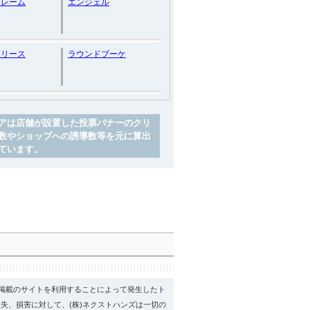
フレーム
エンジェル
ーリース
ラウンドブーケ
アは店舗が設置した投票バナーのクリ
数やショップへの誘導数等を元に算出
ています。
psに掲載のサイトを利用することによって発生したト
失、損害に対して、(株)ネクストハンズは一切の