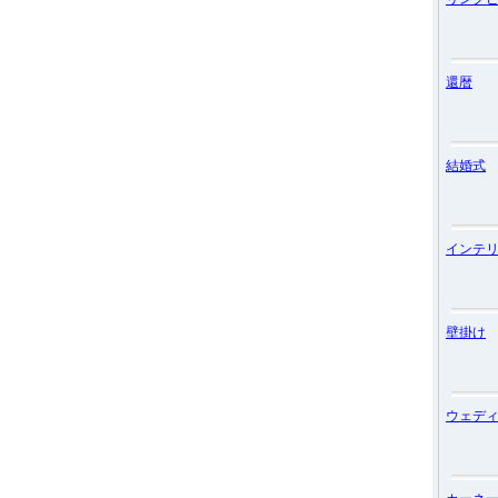
還暦
結婚式
インテ
壁掛け
ウェデ