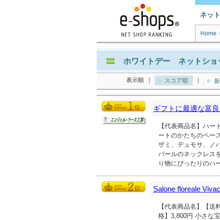
ネッ
Home
ホワイトデー ネットショッ
表示順
｜
｜
スコア順
新
ギフトに最適な富良
【代表商品名】ハート
ートのかたちのベー
ザミ、デュモサ、ノ
パールのネックレス
り物にぴったりのハ
Salone floreale Viva
【代表商品名】【送料無
格】3,800円 小