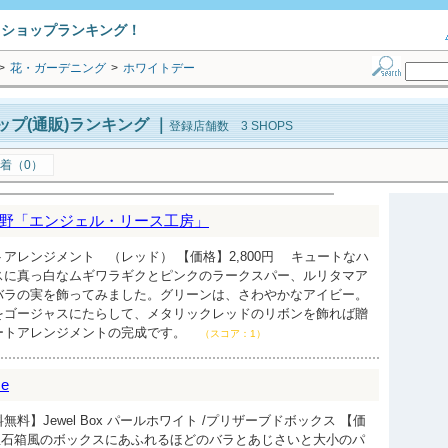
トショップランキング！
>
花・ガーデニング
>
ホワイトデー
プ(通販)ランキング
｜
登録店舗数 3 SHOPS
着（0）
野「エンジェル・リース工房」
アレンジメント （レッド） 【価格】2,800円 キュートなハ
スに真っ白なムギワラギクとピンクのラークスパー、ルリタマア
バラの実を飾ってみました。グリーンは、さわやかなアイビー。
をゴージャスにたらして、メタリックレッドのリボンを飾れば贈
ートアレンジメントの完成です。
（スコア：1）
ce
料】Jewel Box パールホワイト /プリザーブドボックス 【価
さな宝石箱風のボックスにあふれるほどのバラとあじさいと大小のパ