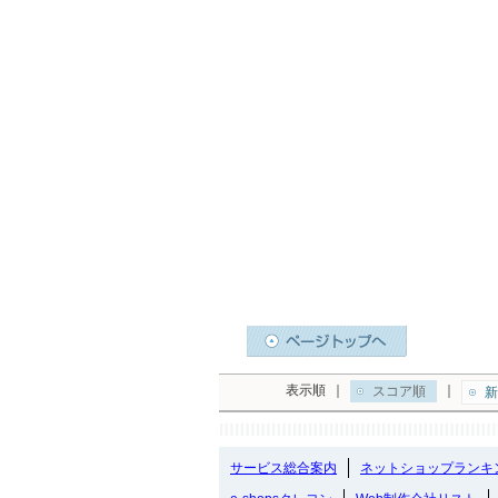
表示順
｜
｜
スコア順
新
サービス総合案内
ネットショップランキ