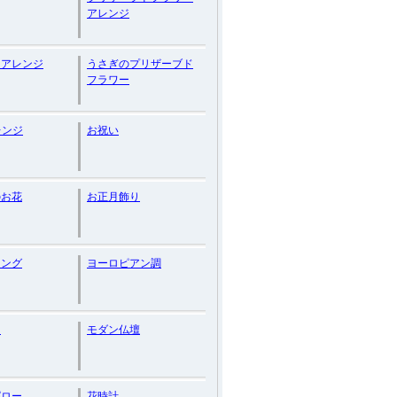
アレンジ
ーアレンジ
うさぎのプリザーブド
フラワー
レンジ
お祝い
のお花
お正月飾り
ィング
ヨーロピアン調
リ
モダン仏壇
ピロー
花時計