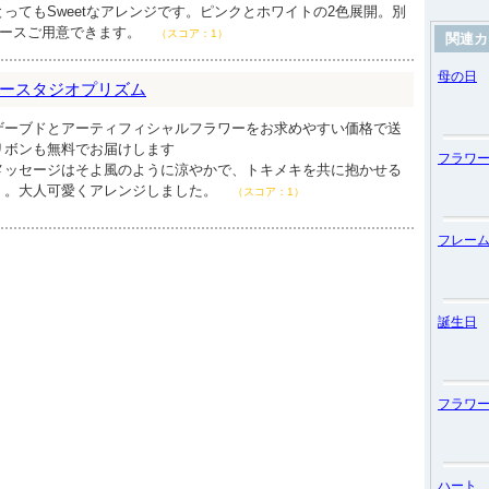
ってもSweetなアレンジです。ピンクとホワイトの2色展開。別
ケースご用意できます。
（スコア：1）
関連カ
母の日
ースタジオプリズム
ザーブドとアーティフィシャルフラワーをお求めやすい価格で送
リボンも無料でお届けします
フラワ
メッセージはそよ風のように涼やかで、トキメキを共に抱かせる
・。大人可愛くアレンジしました。
（スコア：1）
フレー
誕生日
フラワ
ハート