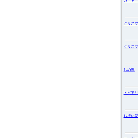
カーネ
クリス
クリス
しめ縄
トピア
お祝い