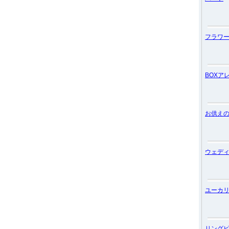
フラワ
BOXア
お供え
ウェデ
ユーカ
リング