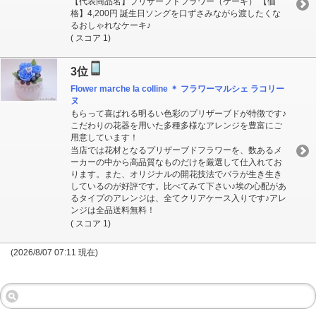
【代表商品名】プリザーブドフラワー（ケーキ） 【価
格】4,200円 誕生日ソングを口ずさみながら渡したくな
るおしゃれなケーキ♪
( スコア 1)
3位
Flower marche la colline ＊ フラワーマルシェ ラコリー
ヌ
もらって喜ばれる明るい色彩のプリザーブドが特徴です♪
こだわりの花器を用いた多種多様なアレンジを豊富にご
用意しています！
当店では花材となるプリザーブドフラワーを、数あるメ
ーカーの中から高品質なものだけを厳選して仕入れてお
ります。また、オリジナルの開花技法でバラが生き生き
しているのが好評です。比べてみて下さい♪埃の心配があ
るタイプのアレンジは、全てクリアケース入りです♪アレ
ンジは全品送料無料！
( スコア 1)
(2026/8/07 07:11 現在)