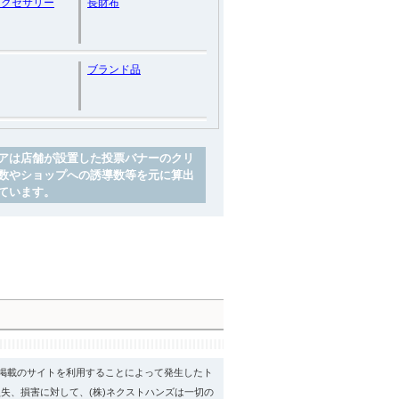
アクセサリー
長財布
ブランド品
アは店舗が設置した投票バナーのクリ
数やショップへの誘導数等を元に算出
ています。
psに掲載のサイトを利用することによって発生したト
失、損害に対して、(株)ネクストハンズは一切の