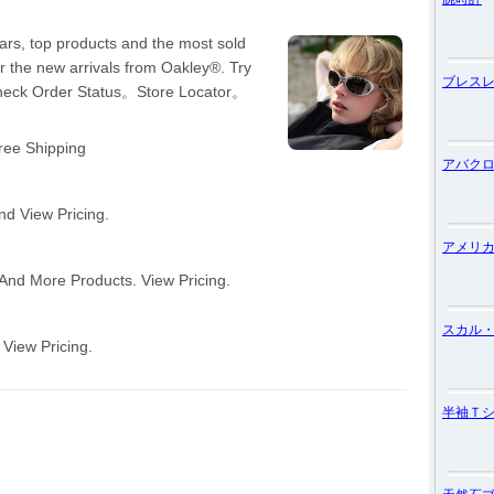
ブレス
アバク
アメリ
スカル
半袖Ｔ