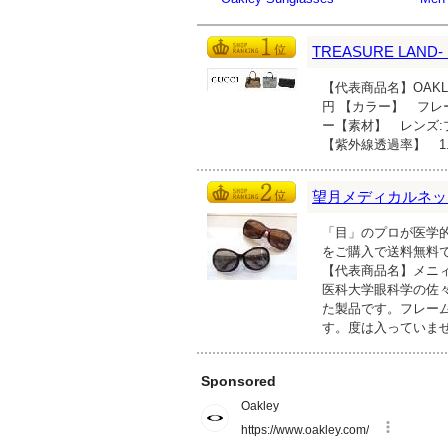
TREASURE LAN
【代表商品名】OAKLEY
円 【カラー】 フレーム:
ー【素材】 レンズ:
【紫外線透過率】 1
望月メディカルネッ
「目」のプロが医学的
をご購入で送料無料
【代表商品名】メニィ
医科大学眼科学の佐
た製品です。フレー
す。度は入っていま