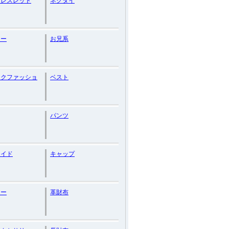
ブレスレット
ネクタイ
ソー
お兄系
ックファッショ
ベスト
パンツ
メイド
キャップ
ター
革財布