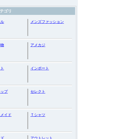
テゴリ
アル
メンズファッション
小物
アメカジ
ート
インポート
ホップ
セレクト
ーメイド
Ｔシャツ
イズ
アウトレット