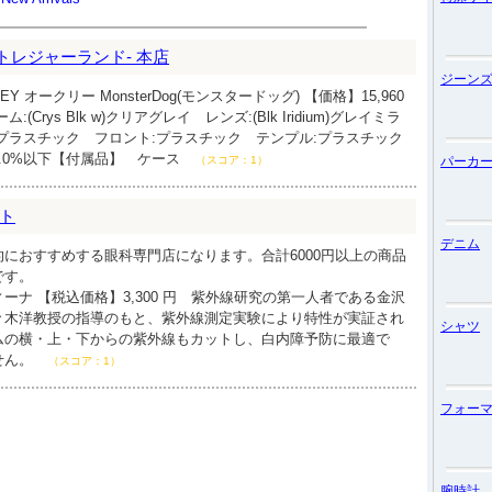
D-トレジャーランド- 本店
ジーン
 オークリー MonsterDog(モンスタードッグ) 【価格】15,960
(Crys Blk w)クリアグレイ レンズ:(Blk Iridium)グレイミラ
プラスチック フロント:プラスチック テンプル:プラスチック
.0%以下【付属品】 ケース
（スコア：1）
パーカ
ト
デニム
におすすめする眼科専門店になります。合計6000円以上の商品
です。
ーナ 【税込価格】3,300 円 紫外線研究の第一人者である金沢
々木洋教授の指導のもと、紫外線測定実験により特性が実証され
シャツ
ムの横・上・下からの紫外線もカットし、白内障予防に最適で
せん。
（スコア：1）
フォー
腕時計