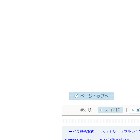
表示順
｜
｜
スコア順
新
サービス総合案内
ネットショップランキ