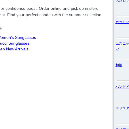
天然石
カット
エスニ
ン
和柄
ハンド
ホリス