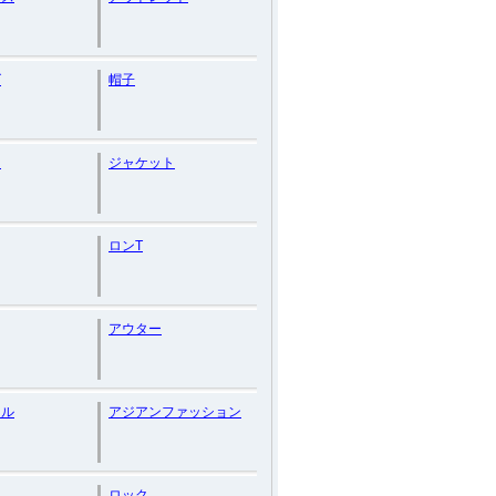
ズ
帽子
ー
ジャケット
ロンT
アウター
マル
アジアンファッション
ロック