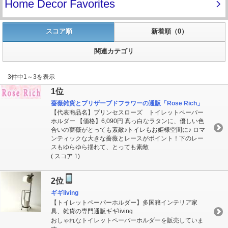
スコア順
新着順（0）
関連カテゴリ
3件中1～3を表示
1位
薔薇雑貨とプリザーブドフラワーの通販「Rose Rich」
【代表商品名】プリンセスローズ トイレットペーパー
ホルダー 【価格】6,090円 真っ白なラタンに、優しい色
合いの薔薇がとっても素敵♪トイレもお姫様空間に♪ ロマ
ンティックな大きな薔薇とレースがポイント！下のレー
スもゆらゆら揺れて、とっても素敵
( スコア 1)
2位
ギギliving
【トイレットペーパーホルダー】多国籍インテリア家
具、雑貨の専門通販ギギliving
おしゃれなトイレットペーパーホルダーを販売していま