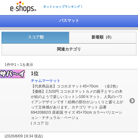
ネットショップランキング！
バスマット
スコア順
新着順（0）
関連カテゴリ
1件中1～1を表示
1位
チャムマーケット
【代表商品名】ココホヌマット45×70cm （全2色）
【価格】2,520円 ココホヌマットカメの親子とヤシの木
が絵のようで楽しいコットン100％マット。人気のハワ
イアンデザインです！絵柄の部分がぷっくりと盛り上が
って立体感があります。カテゴリ マット 品番
69420882/3 原産国 サイズ 45×70cm カラーバリエーシ
ョン・ナチュラル・ベージュ
( スコア 1)
(2026/8/09 19:34 現在)