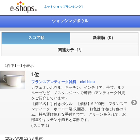
ネットショップランキング！
ウォッシングボウル
スコア順
新着順（0）
関連カテゴリ
1件中1～1を表示
1位
フランスアンティーク雑貨 ciel bleu
カフェオレボウル、キッチン、インテリア、手芸、ルク
ルーゼなど、ノスタルジックで可愛いアンティーク雑貨
をご紹介しています♪
【商品名】手付きボウル 【価格】6,200円 フランスア
ンティーク、ホーロー製 洗面器。 お色は白地に紺色のリ
ム、持ち運び便利な手付きです。 グリーンを入れて、お
部屋やキッチンを飾ると素敵です。
( スコア 1)
(2026/8/08 12:33 現在)