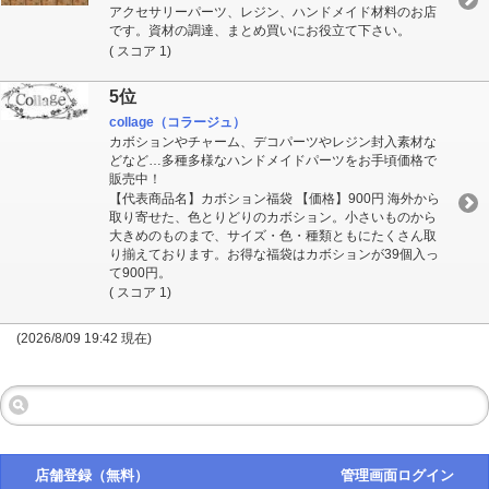
アクセサリーパーツ、レジン、ハンドメイド材料のお店
です。資材の調達、まとめ買いにお役立て下さい。
( スコア 1)
5位
collage（コラージュ）
カボションやチャーム、デコパーツやレジン封入素材な
どなど…多種多様なハンドメイドパーツをお手頃価格で
販売中！
【代表商品名】カボション福袋 【価格】900円 海外から
取り寄せた、色とりどりのカボション。小さいものから
大きめのものまで、サイズ・色・種類ともにたくさん取
り揃えております。お得な福袋はカボションが39個入っ
て900円。
( スコア 1)
(2026/8/09 19:42 現在)
店舗登録（無料）
管理画面ログイン