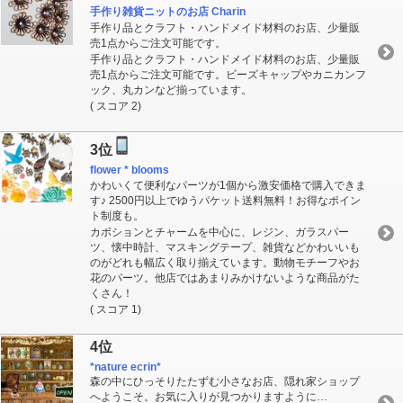
手作り雑貨ニットのお店 Charin
手作り品とクラフト・ハンドメイド材料のお店、少量販
売1点からご注文可能です。
手作り品とクラフト・ハンドメイド材料のお店、少量販
売1点からご注文可能です。ビーズキャップやカニカンフ
ック、丸カンなど揃っています。
( スコア 2)
3位
flower * blooms
かわいくて便利なパーツが1個から激安価格で購入できま
す♪ 2500円以上でゆうパケット送料無料！お得なポイン
ト制度も。
カボションとチャームを中心に、レジン、ガラスパー
ツ、懐中時計、マスキングテープ、雑貨などかわいいも
のがどれも幅広く取り揃えています。動物モチーフやお
花のパーツ。他店ではあまりみかけないような商品がた
くさん！
( スコア 1)
4位
*nature ecrin*
森の中にひっそりたたずむ小さなお店、隠れ家ショップ
へようこそ。お気に入りが見つかりますように…