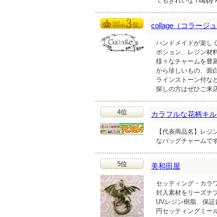
てもきれいな Happy As
collage（コラージ
ハンドメイドが楽し
ボション、レジン材
様々なチャームを豊富
から珍しいもの、面
ラインストーン付な
探しの方はぜひご来
4位
カラフルな花柄キル
【代表商品名】レジン
なバッグチャームで
5位
美和田屋
セッティング・カラ
封入素材をリーズナ
UVレジン樹脂、保証
円セッティングミー