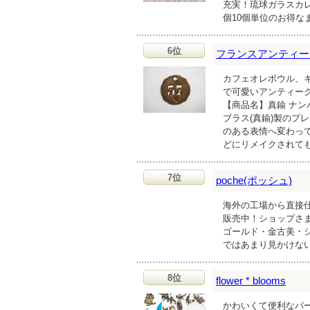
充実！琉球ガラスカ
個10個単位のお得な
6位
フランスアンティーク雑貨
カフェオレボウル、
で可愛いアンティー
【商品名】真鍮 ナン
ブラス(真鍮)製のプ
のある表情へ変わっ
どにリメイクされて
7位
poche(ポッシュ)
海外の工場から直接
販売中！ショップさ
ゴールド・金古美・
ではあまり見かけな
8位
flower * blooms
かわいくて便利なパー