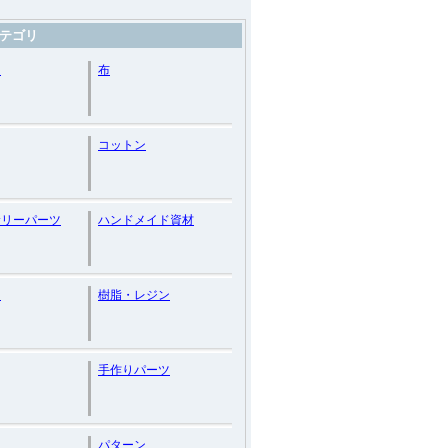
テゴリ
ム
布
コットン
サリーパーツ
ハンドメイド資材
ト
樹脂・レジン
手作りパーツ
パターン