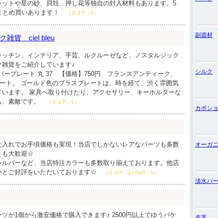
レットや星の砂、貝殻、押し花等独自の封入材料もあります。5
まとめ買いあります！
（スコア：1）
副資材
 ciel bleu
キッチン、インテリア、手芸、ルクルーゼなど、ノスタルジック
ク雑貨をご紹介しています♪
シルク
バープレート 丸 37 【価格】750円 フランスアンティーク、
レート。 ゴールド色のブラスプレートは、時を経て、渋く雰囲気
ています。 家具へ取り付けたり、アクセサリー、キーホルダーな
も、素敵です。
（スコア：1）
カボシ
仕入れでお手頃価格も実現！当店でしかないレアなパーツも多数
オーガ
まも大歓迎☆
シルバーなど、当店特注カラーも多数取り揃えております。他店
いとご好評をいただいております☆
（スコア：1 / OUT：1）
淡水パ
ツが1個から激安価格で購入できます♪ 2500円以上でゆうパケ
皮革