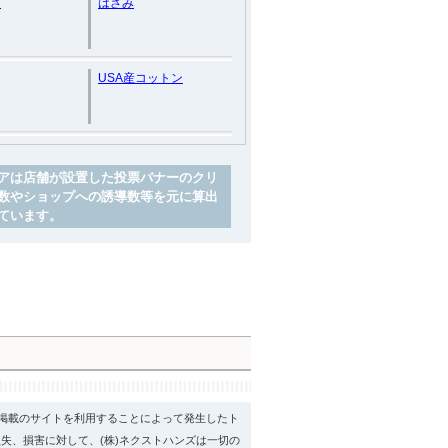
ん
はさみ
USA産コットン
アは店舗が設置した投票バナーのクリ
数やショップへの誘導数等を元に算出
ています。
psに掲載のサイトを利用することによって発生したト
失、損害に対して、(株)ネクストハンズは一切の