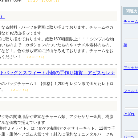
ian Flower
（スコア：1 / OUT：1）
関連カ
ュ）
チャー
くなる材料・パーツを豊富に取り揃えております。チャームやカ
料なども沢山揃ってます
に取り揃えております。総数1500種類以上！！！シンプルな物
白いものまで…カボションのついたものやエナメル素材のもの、
革
どなど！。色や形も豊富に沢山そろえております。チャームをお
店ください！
（スコア：1）
アクセ
トバッグとスウィート小物の手作り雑貨 アピスセレナ
のバッグチャーム１ 【価格】1,200円 レジン液で固めたレトロ
す。
（スコア：1）
フェル
はぎれ
ワク等の関連用品や豊富なチャーム類、アクセサリー金具、樹脂
ブルな価格で揃えています
書付ＵＶライト、はじめての樹脂アクセサリーキット、12個で千
ル皿・皿付ヘアゴム人気です！封入に便利なミニメタルパーツも
パーツ