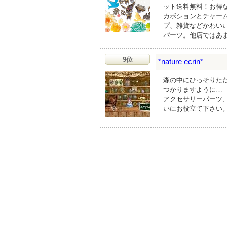
ット送料無料！お得
カボションとチャー
プ、雑貨などかわい
パーツ。他店ではあ
9位
*nature ecrin*
森の中にひっそりた
つかりますように…
アクセサリーパーツ
いにお役立て下さい