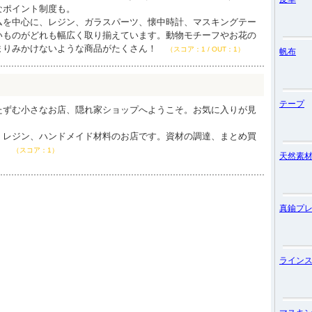
なポイント制度も。
ムを中心に、レジン、ガラスパーツ、懐中時計、マスキングテー
いものがどれも幅広く取り揃えています。動物モチーフやお花の
まりみかけないような商品がたくさん！
（スコア：1 / OUT：1）
帆布
テープ
たずむ小さなお店、隠れ家ショップへようこそ。お気に入りが見
、レジン、ハンドメイド材料のお店です。資材の調達、まとめ買
。
（スコア：1）
天然素
真鍮プ
ライン