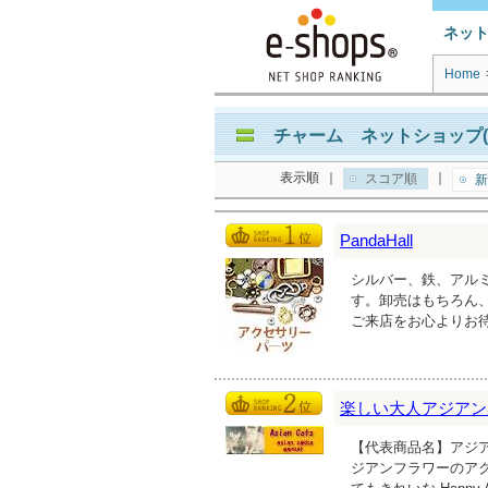
ネッ
Home
チャーム ネットショップ(
表示順
｜
｜
スコア順
新
PandaHall
シルバー、鉄、アル
す。卸売はもちろん
ご来店をお心よりお
楽しい大人アジアン
【代表商品名】アジア
ジアンフラワーのア