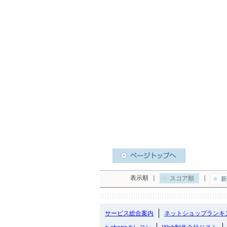
表示順
｜
｜
スコア順
新
サービス総合案内
ネットショップランキ