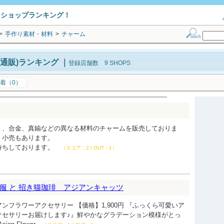
トショップランキング！
>
手作り素材・材料
>
チャーム
通販)ランキング
｜
登録店舗数 9 SHOPS
着（0）
ミ、合金、真鍮などの異なる材料のチャームを販売しておりま
、小売もあります。
待ちしております。
（スコア：2 / OUT：1）
服 と 招き猫珈琲 アジアンキャッツ
ンフラワーアクセサリー 【価格】1,900円 『ふっくら可愛いア
クセサリーお届けします♪』鮮やかなグラデーション模様がとっ