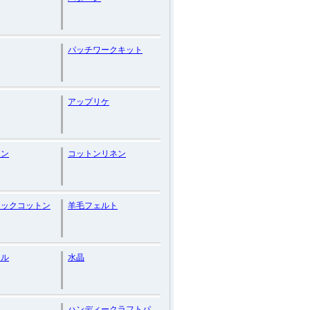
パッチワークキット
アップリケ
ョン
コットンリネン
ニックコットン
羊毛フェルト
ール
水晶
ハンディークラフトパ