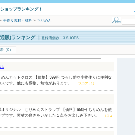
トショップランキング！
>
手作り素材・材料
>
ちりめん
通販)ランキング
｜
登録店舗数 3 SHOPS
着（0）
ル
めんカットクロス 【価格】399円 つるし雛や小物作りに便利な
ロスです。他にも柄物、無地があります。
（スコア：1）
オリジナル ちりめんストラップ 【価格】650円 ちりめんを使
ップです。素材の良さをいかした１点をお楽しみ下さい。
（スコ