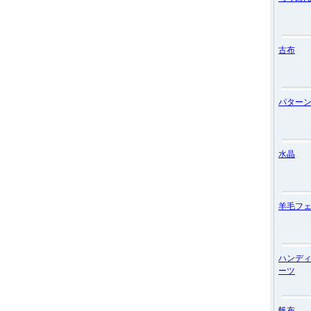
古布
パター
水晶
羊毛フ
ハンデ
ーツ
帆布