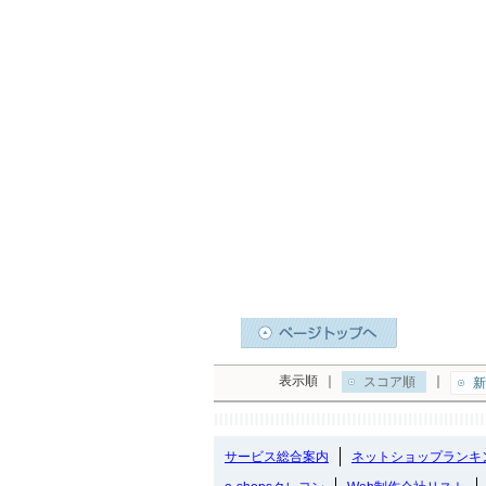
表示順
｜
｜
スコア順
新
サービス総合案内
ネットショップランキ