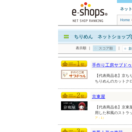
ネッ
Home
ちりめん ネットショップ(
表示順
｜
｜
スコア順
新
手作り工房サブドゥ
【代表商品名】京ちり
ちりめんのカットク
京東屋
【代表商品名】京東屋
用した和風のストラ
ア：1）