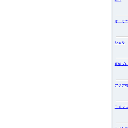
オーガ
シェル
真鍮プ
アジア
アメジ