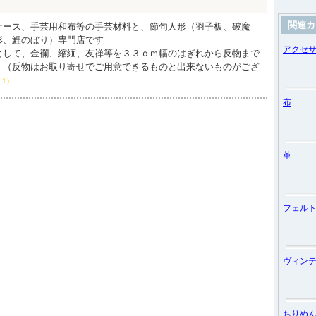
関連カ
ケース、手芸用和布等の手芸材料と、節句人形（羽子板、破魔
形、鯉のぼり）専門店です
アクセ
として、金襴、縮緬、友禅等を３３ｃｍ幅のはぎれから反物まで
。（反物はお取り寄せでご用意できるものと出来ないものがござ
：1）
布
革
フェル
ヴィン
ちりめ