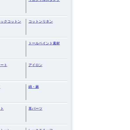
ニックコットン
コットンリネン
トールペイント素材
レート
アイロン
布
綿・麻
スト
革パーツ