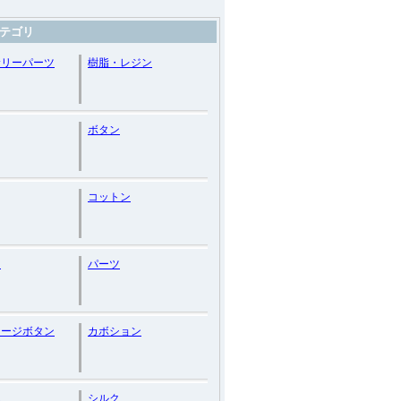
テゴリ
サリーパーツ
樹脂・レジン
ボタン
コットン
ト
パーツ
テージボタン
カボション
ん
シルク