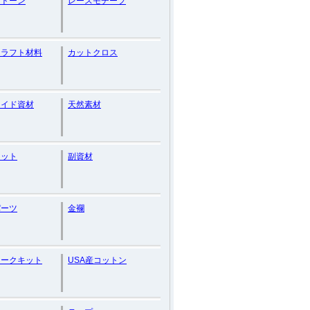
ストーン
レースモチーフ
クラフト材料
カットクロス
メイド資材
天然素材
キット
副資材
パーツ
金襴
ワークキット
USA産コットン