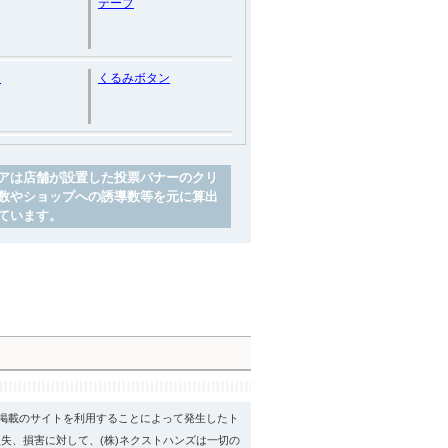
テープ
ム
くるみボタン
アは店舗が設置した投票バナーのクリ
数やショップへの誘導数等を元に算出
ています。
psに掲載のサイトを利用することによって発生したト
失、損害に対して、(株)ネクストハンズは一切の