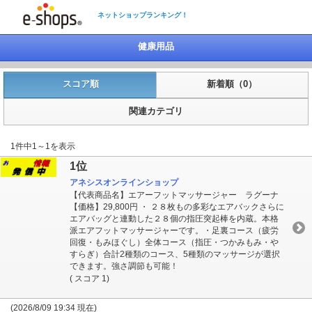
ネットショップランキング！
健康用品
スコア順
新着順（0）
関連カテゴリ
1件中1～1を表示
1位
アネシスオンラインショップ
【代表商品名】エアーフットマッサージャー ラグーナ
【価格】29,800円 ・ ２８枚もの多彩なエアバックさらに
エアバッグと連動した２８個の指圧突起棒を内蔵。本格
派エアフットマッサージャーです。・足裏コース（疲労
回復・もみほぐし）全体コース（指圧・つかみもみ・や
すらぎ）合計2種類のコース、5種類のマッサージが選択
できます。強さ調節も可能！
( スコア 1)
(2026/8/09 19:34 現在)