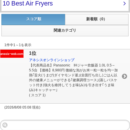
スコア順
新着順（0）
関連カテゴリ
1件中1～1を表示
1位
アネシスオンラインショップ
【代表商品名】Panasonic IHジャー炊飯器 1.0L 0.5～
5.5合 【価格】8,980円 微細な泡がお米一粒一粒を均一加
熱｢旨火(うまび)ダイヤモンド釜｣(全面打ち出し)ごはん以
外の健康メニューができる｢健康調理コース｣(蒸しバスケ
ット付き)強火を維持してうま味(み)を引き出す｢うま味
(み)キャッチャー｣
( スコア 1)
(2026/8/08 05:08 現在)