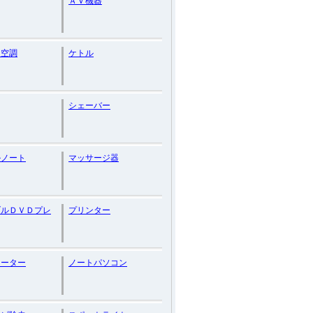
ＡＶ機器
・空調
ケトル
シェーバー
ルノート
マッサージ器
ブルＤＶＤプレ
プリンター
ヒーター
ノートパソコン