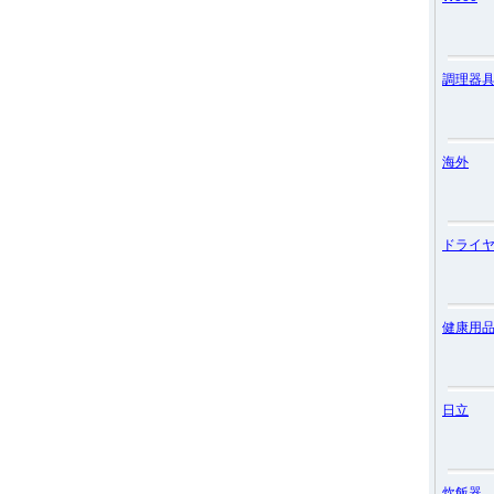
調理器
海外
ドライ
健康用
日立
炊飯器