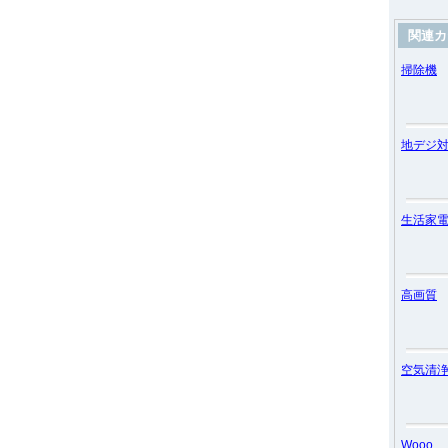
関連カ
掃除機
地デジ
生活家
高画質
空気清
Wooo