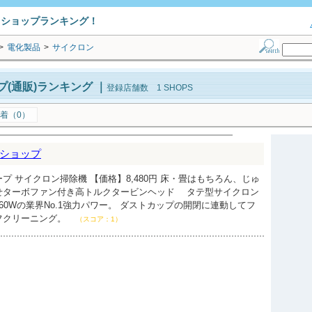
トショップランキング！
>
電化製品
>
サイクロン
(通販)ランキング
｜
登録店舗数 1 SHOPS
着（0）
ショップ
プ サイクロン掃除機 【価格】8,480円 床・畳はもちろん、じゅ
せターボファン付き高トルクタービンヘッド タテ型サイクロン
60Wの業界No.1強力パワー。 ダストカップの開閉に連動してフ
フクリーニング。
（スコア：1）