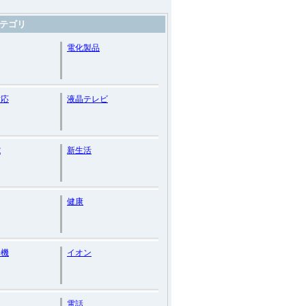
テゴリ
電化製品
対応
液晶テレビ
電
新生活
健康
浄機
イオン
電話