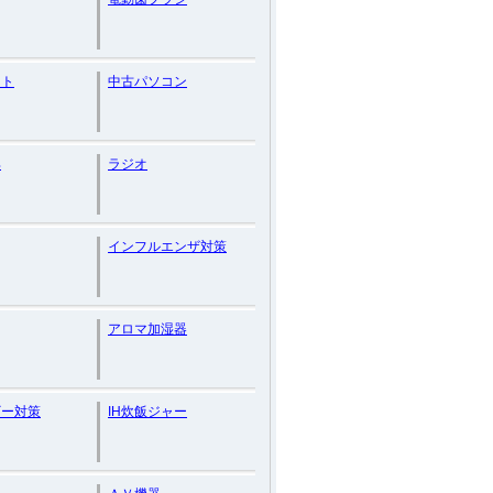
ット
中古パソコン
具
ラジオ
インフルエンザ対策
アロマ加湿器
ギー対策
IH炊飯ジャー