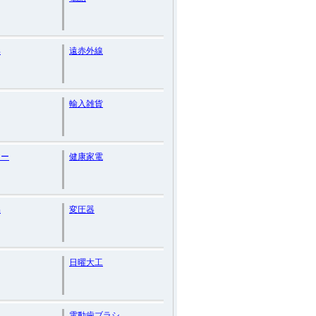
具
遠赤外線
輸入雑貨
ヤー
健康家電
品
変圧器
日曜大工
電動歯ブラシ