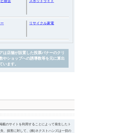
カビ除去
スポットライト
カー
リサイクル家電
アは店舗が設置した投票バナーのクリ
数やショップへの誘導数等を元に算出
ています。
psに掲載のサイトを利用することによって発生したト
失、損害に対して、(株)ネクストハンズは一切の