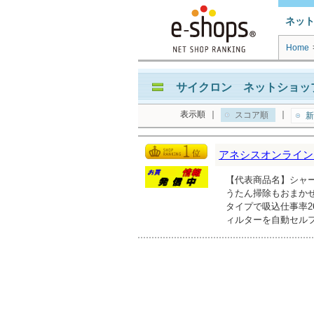
ネッ
Home
サイクロン ネットショップ
表示順
｜
｜
スコア順
新
アネシスオンライン
【代表商品名】シャー
うたん掃除もおまか
タイプで吸込仕事率2
ィルターを自動セル