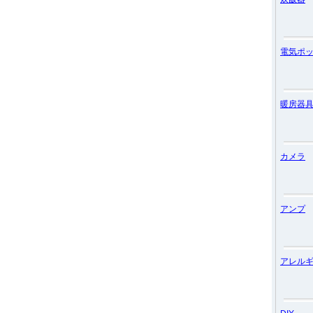
電気ポ
暖房器
カメラ
アンプ
アレル