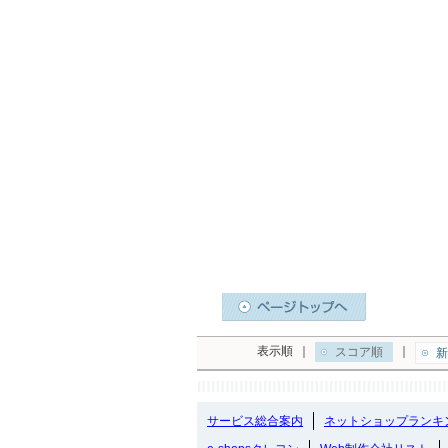
表示順
｜
｜
スコア順
新
サービス総合案内
ネットショップランキ