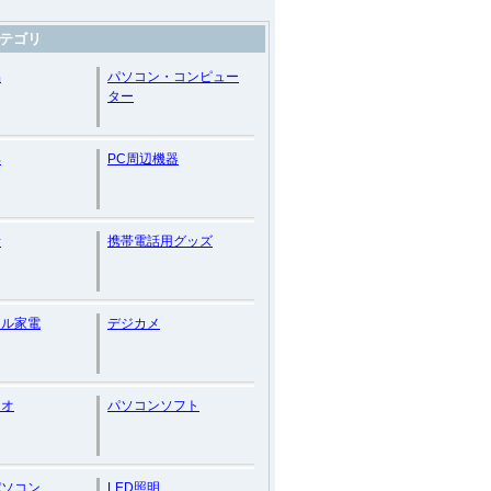
テゴリ
品
パソコン・コンピュー
ター
具
PC周辺機器
話
携帯電話用グッズ
クル家電
デジカメ
ィオ
パソコンソフト
パソコン
LED照明