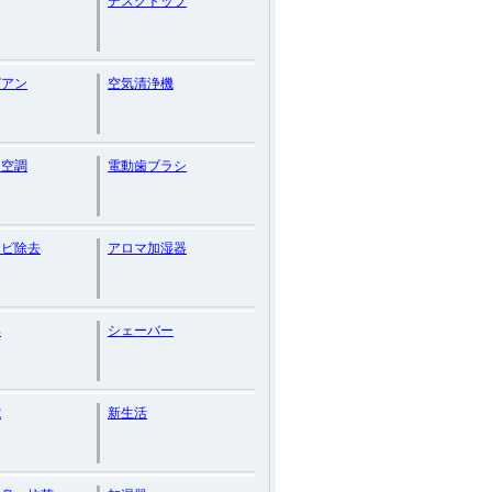
デスクトップ
ピアン
空気清浄機
・空調
電動歯ブラシ
カビ除去
アロマ加湿器
具
シェーバー
電
新生活