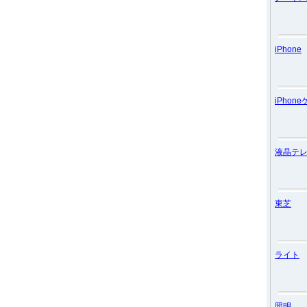
iPhone
iPhon
液晶テ
東芝
ライト
照明