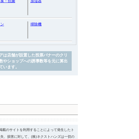
消臭・抗菌
加湿器
ロン
掃除機
アは店舗が設置した投票バナーのクリ
数やショップへの誘導数等を元に算出
ています。
psに掲載のサイトを利用することによって発生したト
失、損害に対して、(株)ネクストハンズは一切の