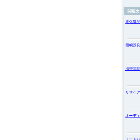
関連カ
電化製
照明器
携帯電
リサイ
オーデ
ノート