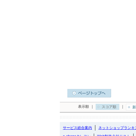
表示順
｜
｜
スコア順
新
サービス総合案内
ネットショップランキ