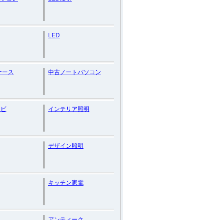
LED
eケース
中古ノートパソコン
レビ
インテリア照明
デザイン照明
キッチン家電
アンティーク