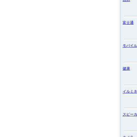
富士通
モバイ
健康
イルミ
スピー