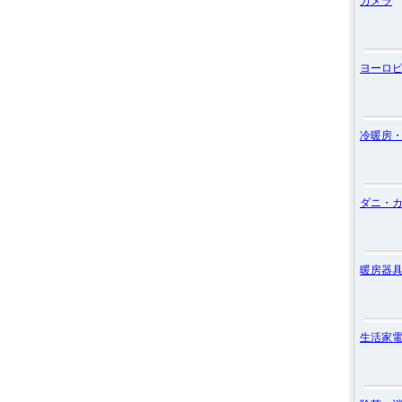
カメラ
ヨーロ
冷暖房
ダニ・
暖房器
生活家