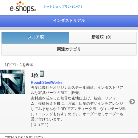
ネットショップランキング！
インダストリアル
スコア順
新着順（0）
関連カテゴリ
1件中1～1を表示
1位
RoughSteelWorks
強度に優れたオリジナルスチール部品、インダストリア
ルな家具パーツの加工、販売。
素材感を活かした無骨な素地仕上げ。新築、リフォー
ム、模様替えを機に、お家、店舗のデザインをアレンジ
してみませんか？DIYでアンティーク風、ヴィンテージ風
にエイジングもおすすめです。オーダーセミオーダーも
受け付けています。
( スコア 1)
(2026/8/08 15:01 現在)