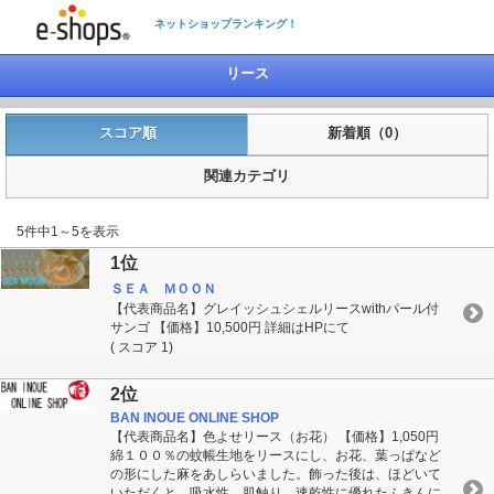
ネットショップランキング！
リース
スコア順
新着順（0）
関連カテゴリ
5件中1～5を表示
1位
ＳＥＡ ＭＯＯＮ
【代表商品名】グレイッシュシェルリースwithパール付
サンゴ 【価格】10,500円 詳細はHPにて
( スコア 1)
2位
BAN INOUE ONLINE SHOP
【代表商品名】色よせリース（お花） 【価格】1,050円
綿１００％の蚊帳生地をリースにし、お花、葉っぱなど
の形にした麻をあしらいました。飾った後は、ほどいて
いただくと、吸水性、肌触り、速乾性に優れたふきんに