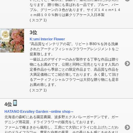
なります。贈り物にも喜ばれる一品です。ブルー、パー
プル、グリーンの３色があります。サイズ１４ｃｍ×１４
ｃｍ綿１００％飾りは麻クリアケース入日本製
( スコア 1)
3位
K:umi Interior Flower
“高品質なインテリアの花”。リピート率80％を誇る洗練
されたアーティフィシャルフラワーアレンジメントをご
提案致します。
一級以上のデザイナーのみが製作する丁寧な作品は贈り
物にもお薦めです。公開と同時に完売となります人気の
定番作品から季節ごとの限定作品まで、高品質な作品を
大満足価格にてご紹介致しております。永く愛して頂け
るアーティフィシャルフラワーは大切な贈り物にも是非
お薦め致します。
( スコア 1)
4位
HATANO Exvalley Garden ~online shop～
北海道の森町にある園芸農園、波多野エクスバレーガーデンです。ガー
デニング用花苗、ドライフラワーの販売をしております。
ファームで種まきから栽培し、工房にて大切にドライに仕上げたこだわ
りのドライフラワー。豊富な自然の風景、その香りをも感じさせるオリ