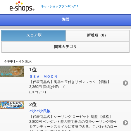
ネットショップランキング！
陶器
スコア順
新着順（0）
関連カテゴリ
4件中1～4を表示
1位
ＳＥＡ ＭＯＯＮ
【代表商品名】陶器の玉付きリボンフック 【価格】
3,360円 詳細はHPにて
( スコア 1)
2位
パタパタ民族
【代表商品名】シーリング ローゼット 菊型 【価格】
2,800円 ペンダント型の照明器具の引掛シーリング部分
をアンティークスタイルに変身できる、こだわりのロー