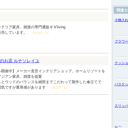
関連カ
小物入
リア家具、雑貨の専門通販ギギliving
販売しています。
（スコア：1）
フラワ
のお店 ルナソレイユ
クッシ
ル開催中】メーカー直営インテリアショップ。ホームリゾートを
アジアン家具、雑貨を提案
スとウッドのバランスを細部までこだわって製作した傘立てで
バスケ
囲気ですが重厚感があります
（スコア：1）
スリッ
かご