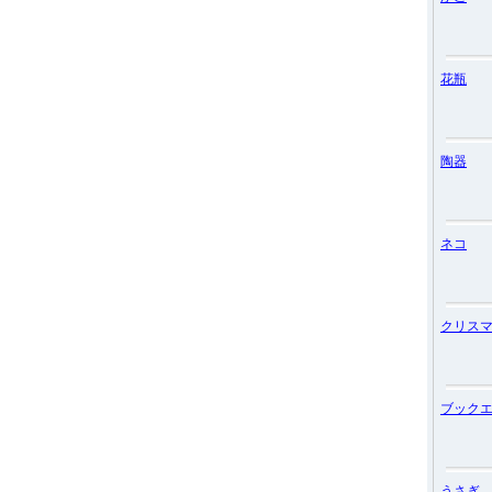
花瓶
陶器
ネコ
クリス
ブック
うさぎ