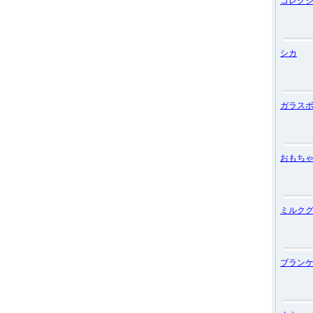
コレク
シカ
ガラス
おもち
ミルク
ブラン