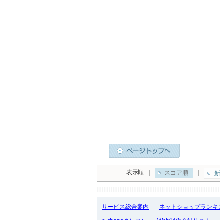
表示順
｜
｜
スコア順
新
サービス総合案内
ネットショップランキ