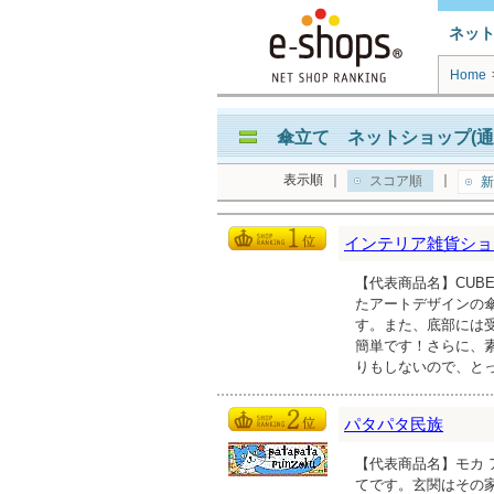
ネッ
Home
傘立て ネットショップ(通
表示順
｜
｜
スコア順
新
インテリア雑貨ショップ n
【代表商品名】CUBE 
たアートデザインの
す。また、底部には
簡単です！さらに、
りもしないので、と
パタパタ民族
【代表商品名】モカ 
てです。玄関はその