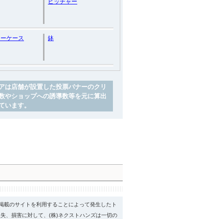
ピッチャー
リーケース
鉢
アは店舗が設置した投票バナーのクリ
数やショップへの誘導数等を元に算出
ています。
psに掲載のサイトを利用することによって発生したト
失、損害に対して、(株)ネクストハンズは一切の