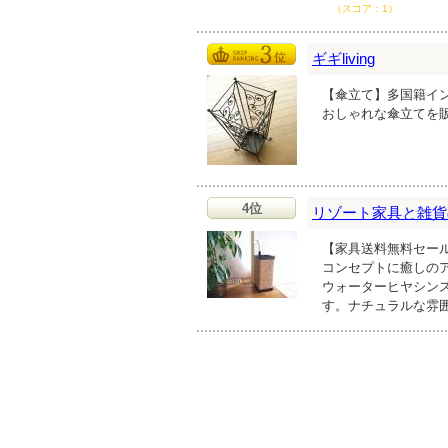
（スコア：1）
ギギliving
【傘立て】多国籍インテ
おしゃれな傘立てを
4位
リゾート家具と雑貨
【家具送料無料セー
コンセプトに癒しの
ウォーターヒヤシン
す。ナチュラルな雰