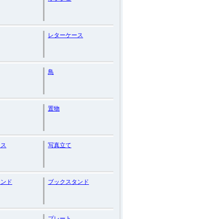
レターケース
鳥
置物
マス
写真立て
エンド
ブックスタンド
プレート