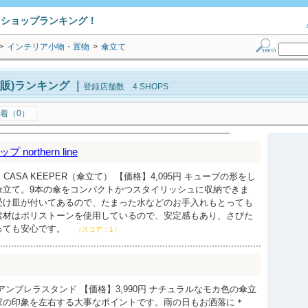
トショップランキング！
>
インテリア小物・置物
>
傘立て
販)ランキング
｜
登録店舗数 4 SHOPS
着（0）
orthern line
CASA KEEPER（傘立て） 【価格】4,095円 キューブの形をし
傘立て。9本の傘をコンパクトかつスタイリッシュに収納できま
受け皿が付いてあるので、たまった水などのお手入れもとっても
素材はポリストーンを使用しているので、安定感もあり、さびた
っても安心です。
（スコア：1）
アンブレラスタンド 【価格】3,990円 ナチュラルなモカ色の傘立
家の印象を左右する大事なポイントです。雨の日もお洒落に＊