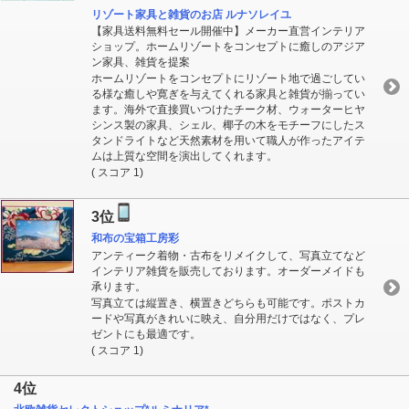
リゾート家具と雑貨のお店 ルナソレイユ
【家具送料無料セール開催中】メーカー直営インテリア
ショップ。ホームリゾートをコンセプトに癒しのアジア
ン家具、雑貨を提案
ホームリゾートをコンセプトにリゾート地で過ごしてい
る様な癒しや寛ぎを与えてくれる家具と雑貨が揃ってい
ます。海外で直接買いつけたチーク材、ウォーターヒヤ
シンス製の家具、シェル、椰子の木をモチーフにしたス
タンドライトなど天然素材を用いて職人が作ったアイテ
ムは上質な空間を演出してくれます。
( スコア 1)
3位
和布の宝箱工房彩
アンティーク着物・古布をリメイクして、写真立てなど
インテリア雑貨を販売しております。オーダーメイドも
承ります。
写真立ては縦置き、横置きどちらも可能です。ポストカ
ードや写真がきれいに映え、自分用だけではなく、プレ
ゼントにも最適です。
( スコア 1)
4位