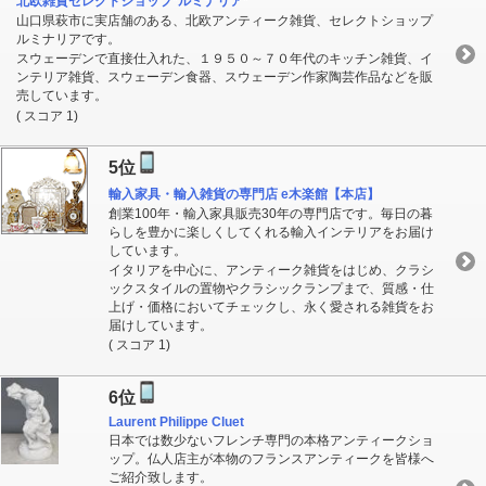
北欧雑貨セレクトショップ*ルミナリア*
山口県萩市に実店舗のある、北欧アンティーク雑貨、セレクトショップ
ルミナリアです。
スウェーデンで直接仕入れた、１９５０～７０年代のキッチン雑貨、イ
ンテリア雑貨、スウェーデン食器、スウェーデン作家陶芸作品などを販
売しています。
( スコア 1)
5位
輸入家具・輸入雑貨の専門店 e木楽館【本店】
創業100年・輸入家具販売30年の専門店です。毎日の暮
らしを豊かに楽しくしてくれる輸入インテリアをお届け
しています。
イタリアを中心に、アンティーク雑貨をはじめ、クラシ
ックスタイルの置物やクラシックランプまで、質感・仕
上げ・価格においてチェックし、永く愛される雑貨をお
届けしています。
( スコア 1)
6位
Laurent Philippe Cluet
日本では数少ないフレンチ専門の本格アンティークショ
ップ。仏人店主が本物のフランスアンティークを皆様へ
ご紹介致します。