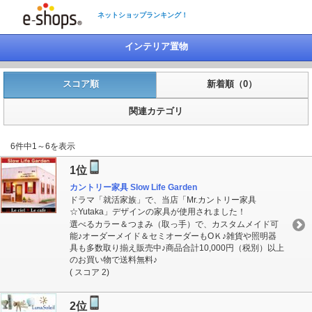
ネットショップランキング！
インテリア置物
スコア順
新着順（0）
関連カテゴリ
6件中1～6を表示
1位
カントリー家具 Slow Life Garden
ドラマ「就活家族」で、当店「Mr.カントリー家具
☆Yutaka」デザインの家具が使用されました！
選べるカラー＆つまみ（取っ手）で、カスタムメイド可
能♪オーダーメイド＆セミオーダーもOＫ♪雑貨や照明器
具も多数取り揃え販売中♪商品合計10,000円（税別）以上
のお買い物で送料無料♪
( スコア 2)
2位