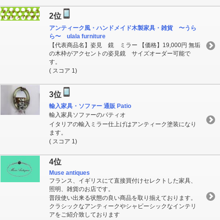
2位
アンティーク風・ハンドメイド木製家具・雑貨 〜うら
ら〜 ulala furniture
【代表商品名】姿見 鏡 ミラー 【価格】19,000円 無垢
の木枠がアクセントの姿見鏡 サイズオーダー可能で
す。
( スコア 1)
3位
輸入家具・ソファー 通販 Patio
輸入家具ソファーのパティオ
イタリアの輸入ミラー仕上げはアンティーク塗装になり
ます。
( スコア 1)
4位
Muse antiques
フランス、イギリスにて直接買付けセレクトした家具、
照明、雑貨のお店です。
普段使い出来る状態の良い商品を取り揃えております。
クラシックなアンティークやシャビーシックなインテリ
アをご紹介致しております