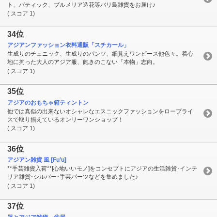
ト、バティック、プルメリア造花等バリ島雑貨をお届け♪
( スコア 1)
34位
アジアンファッション衣料通販「スチカール」
生成りのチュニック、生成りのパンツ、細見えワンピース他色々。着心
地に拘った大人のアジア服、飽きのこない「本物」志向。
( スコア 1)
35位
アジアのおもちゃ箱ティントン
他では真似の出来ないオシャレなエスニックファッションをロープライ
スで取り揃えているオンリーワンショップ！
( スコア 1)
36位
アジアン雑貨 風 [Fu’u]
**手芸雑貨入荷**[心地いいモノ]をコンセプトにアジアの生活雑貨･インテ
リア雑貨･シルバー･手芸パーツなどを集めました♪
( スコア 1)
37位