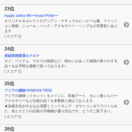
23位
happy zakka life〜Asian Pride〜
オリジナル＆セレクトのアジアン・ナチュラルヒッピーな服、ファッシ
ョン雑貨。ショール・バッグ・アクセサリー・ヘンプもの等豊富にあり
ます
( スコア 1)
24位
亜細亜雑貨屋ルナルナ
タイ、ベトナム、ラオスの雑貨など。味わいがあって南国の香りのする
品々をお手軽な価格で扱っております♪
( スコア 1)
25位
アジアの織物 PANDAN TREE
アジアの織物（イカット）をメインに、民族アート、カレン族シルバー
アクセサリーなど伝統の品々を多数取り揃えております。
★染織文化が今もなお花開くインドネシア・ヌサトゥンガラでつくられ
た、色とりどりの伝統の手織物が盛り沢山です。どうぞご覧下さい。
( スコア 1)
26位