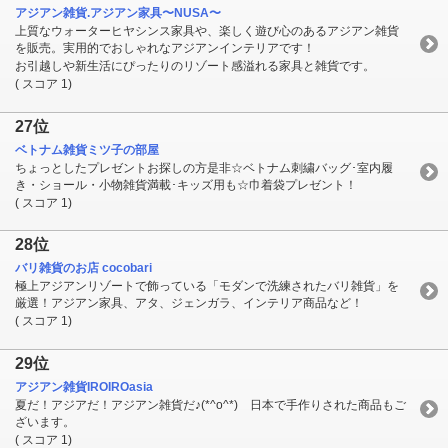
アジアン雑貨.アジアン家具〜NUSA〜
上質なウォーターヒヤシンス家具や、楽しく遊び心のあるアジアン雑貨
を販売。実用的でおしゃれなアジアンインテリアです！
お引越しや新生活にぴったりのリゾート感溢れる家具と雑貨です。
( スコア 1)
27位
ベトナム雑貨ミツ子の部屋
ちょっとしたプレゼントお探しの方是非☆ベトナム刺繍バッグ･室内履
き・ショール・小物雑貨満載･キッズ用も☆巾着袋プレゼント！
( スコア 1)
28位
バリ雑貨のお店 cocobari
極上アジアンリゾートで飾っている「モダンで洗練されたバリ雑貨」を
厳選！アジアン家具、アタ、ジェンガラ、インテリア商品など！
( スコア 1)
29位
アジアン雑貨IROIROasia
夏だ！アジアだ！アジアン雑貨だ♪(*^o^*) 日本で手作りされた商品もご
ざいます。
( スコア 1)