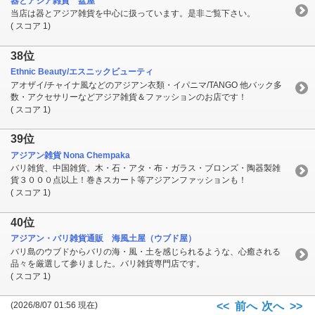
器とアジア雑貨 盆屋
当店は器とアジア雑貨を中心に扱っています。是非ご覧下さい。
( スコア 1)
38位
Ethnic Beauty/エスニックビューティ
アオザイ/チャイナ風などのアジアン衣類・イパニマ/TANGO 他バック多
数・アクセサリーなどアジア雑貨＆ファッションのお店です！
( スコア 1)
39位
アジアン雑貨 Nona Chempaka
バリ雑貨、中国雑貨。木・石・アタ・布・ガラス・ブロンズ・陶器製雑
貨３０００点以上！巻きスカート等アジアンファッションも！
( スコア 1)
40位
アジアン・バリ雑貨通販 海風土屋（ウブド屋）
バリ島のウブドからバリの海・風・土を感じられるような、心癒される
品々を厳選して参りました。バリ雑貨専門店です。
( スコア 1)
(2026/8/07 01:56 現在)
<< 前へ
次へ >>