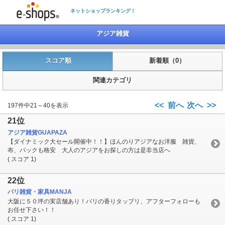
ネットショップランキング！
アジア雑貨
スコア順
新着順（0）
関連カテゴリ
<< 前へ
次へ >>
197件中21～40を表示
21位
アジア雑貨GUAPAZA
【ダイナミック大セール開催中！！】ほんのりアジアなお洋服 雑貨、
布、バックも格安 大人のアジアをお探しの方は是非当店へ
( スコア 1)
22位
バリ雑貨・家具MANJA
大阪に５０坪の実店舗あり！バリの香りタップリ、アフターフォローも
お任せ下さい！！
( スコア 1)