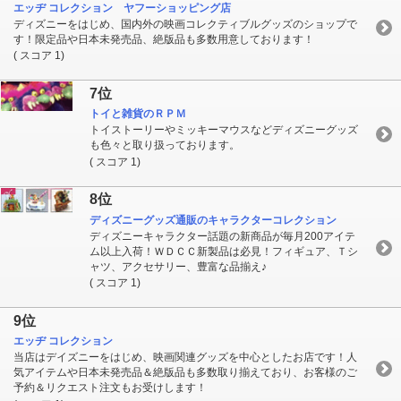
エッヂ コレクション ヤフーショッピング店
ディズニーをはじめ、国内外の映画コレクティブルグッズのショップで
す！限定品や日本未発売品、絶版品も多数用意しております！
( スコア 1)
7位
トイと雑貨のＲＰＭ
トイストーリーやミッキーマウスなどディズニーグッズ
も色々と取り扱っております。
( スコア 1)
8位
ディズニーグッズ通販のキャラクターコレクション
ディズニーキャラクター話題の新商品が毎月200アイテ
ム以上入荷！ＷＤＣＣ新製品は必見！フィギュア、Ｔシ
ャツ、アクセサリー、豊富な品揃え♪
( スコア 1)
9位
エッヂ コレクション
当店はデイズニーをはじめ、映画関連グッズを中心としたお店です！人
気アイテムや日本未発売品＆絶版品も多数取り揃えており、お客様のご
予約＆リクエスト注文もお受けします！