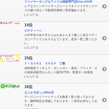
ファイヤーキング＆アメリカ雑貨専門店Kino-SHOP
レアなヴィンテージディズニートイ＆ファイヤキングマ
グが盛り沢山！大阪西区新町に実店舗あります。
( スコア 1)
14位
ピチティーン
小中学生の女の子からおかあさんまで暮しに役立つディ
ズニーアイテムをそろえています。是非一度ご覧くださ
い。
( スコア 1)
15位
ＦＩＧＵＲＥ ＳＨＯＰ 三撃
送料激安フィギュア・ガシャポン・食玩・プライズ・そ
の他単品販売からセット販売!!予約・取置き一括発送
( スコア 1)
16位
まじかるぽっぷWeb店
ディズニーリゾートグッズを数多く取り扱っておりま
す。随時商品を登録しております。ご来店お待ちしてお
ります。