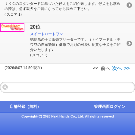
ＪＫＣのスタンダードに基づいた仔犬をご紹介致します。仔犬をお求め
の際は、必ず親犬をご覧になってから決めて下さい。
( スコア 1)
20位
スイートハートワン
徳島県の子犬販売ブリーダーです。（トイプードル・チ
ワワの自家繁殖）健康でお顔の可愛い良質な子犬をご紹
介いたします♪
( スコア 1)
(2026/8/07 14:50 現在)
<< 前へ
次へ >>
店舗登録（無料）
管理画面ログイン
Copyright(C) 2026 Next Hands Co., Ltd. All rights reserved