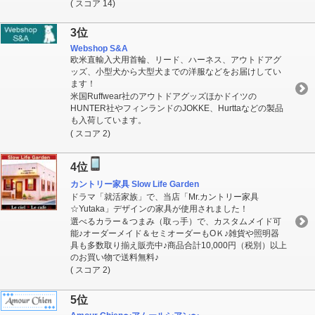
( スコア 14)
3位
Webshop S&A
欧米直輸入犬用首輪、リード、ハーネス、アウトドアグ
ッズ、小型犬から大型犬までの洋服などをお届けしてい
ます！
米国Ruffwear社のアウトドアグッズほかドイツの
HUNTER社やフィンランドのJOKKE、Hurttaなどの製品
も入荷しています。
( スコア 2)
4位
カントリー家具 Slow Life Garden
ドラマ「就活家族」で、当店「Mr.カントリー家具
☆Yutaka」デザインの家具が使用されました！
選べるカラー＆つまみ（取っ手）で、カスタムメイド可
能♪オーダーメイド＆セミオーダーもOＫ♪雑貨や照明器
具も多数取り揃え販売中♪商品合計10,000円（税別）以上
のお買い物で送料無料♪
( スコア 2)
5位