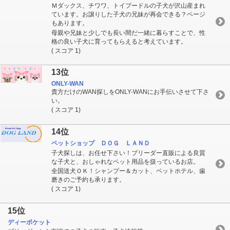
Ｍダックス、チワワ、トイプードルの子犬が沢山産まれ
ています。お譲りした子犬の兄妹が再会できる？ページ
もあります。
母親や兄妹と少しでも長い間だ一緒に暮らすことで、性
格の良い子犬に育ってもらえると考えています。
( スコア 1)
13位
ONLY-WAN
貴方だけのWAN探しをONLY-WANにお手伝いさせて下さ
い。
( スコア 1)
14位
ペットショップ ＤＯＧ ＬＡＮＤ
子犬探しは、お任せ下さい！ブリーダー直販による良質
な子犬と、おしゃれなペット用品を扱っているお店。
全国送犬ＯＫ！シャンプー＆カット、ペットホテル、歯
磨きのご予約も承ります。
( スコア 1)
15位
ディーポケット