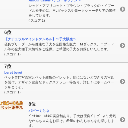
Amour Chien〜アムールシアン〜
レッド・アプリコット・ブラウン・ブラックのトイプー
ドルを中心に、MLダックスやヨークシャーテリアの繁殖
をしています。
( スコア 1)
6位
【ナチュラルマインドケンネル】〜子犬販売〜
優良ブリーダーから健康な子犬を全国格安販売！Ｍダックス、Ｔプード
ル等の全犬種子犬情報をご提供。ご希望の子犬をお探しいたします。
( スコア 1)
7位
beret beret
ペット専門写真室とペット雑貨のベレット。他にはないとびきりの写真
を製作。デザイン豊富なドックステッカー等あり。詳しくはホームペー
ジをどうぞ。
( スコア 1)
8位
パピーくらぶ
ﾍﾟｯﾄｻﾛﾝ・ﾎﾃﾙの実店舗あり。子犬は優良ﾌﾞﾘｰﾀﾞｰより元気
なわんちゃんをお届け。希望のわんちゃんをお探ししま
す。