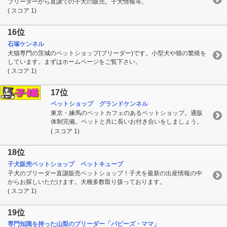
ブリーダーから直譲での子犬の販売。子犬情報等。
( スコア 1)
16位
石塚ケンネル
犬猫専門の茨城のペットショップ(ブリーダー)です。小型犬や猫の繁殖を
しています。まずはホームページをご覧下さい。
( スコア 1)
17位
ペットショップ グランドケンネル
東京・練馬のペットカフェのあるペットショップ。通販
体制完備。ペットと共に長いお付き合いをしましょう。
( スコア 1)
18位
子犬販売ペットショップ ペットキューブ
子犬のブリーダー直譲販売ペットショップ！子犬を最新の出産情報の中
からお探しいただけます。犬種多数取り扱っております。
( スコア 1)
19位
専門知識を持った山梨のブリーダー「パピーズ・ママ」