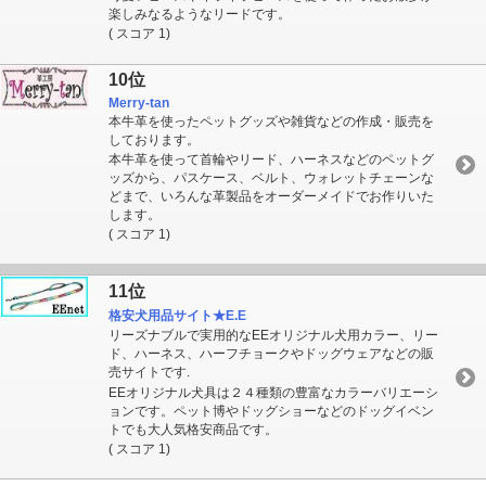
楽しみなるようなリードです。
( スコア 1)
10位
Merry-tan
本牛革を使ったペットグッズや雑貨などの作成・販売を
しております。
本牛革を使って首輪やリード、ハーネスなどのペットグ
ッズから、パスケース、ベルト、ウォレットチェーンな
どまで、いろんな革製品をオーダーメイドでお作りいた
します。
( スコア 1)
11位
格安犬用品サイト★E.E
リーズナブルで実用的なEEオリジナル犬用カラー、リー
ド、ハーネス、ハーフチョークやドッグウェアなどの販
売サイトです.
EEオリジナル犬具は２４種類の豊富なカラーバリエーシ
ョンです。ペット博やドッグショーなどのドッグイベン
トでも大人気格安商品です。
( スコア 1)