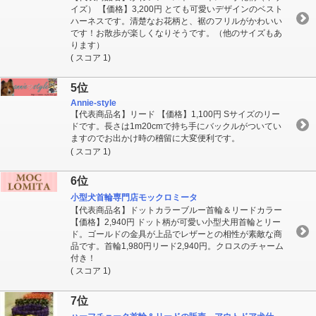
イズ） 【価格】3,200円 とても可愛いデザインのベスト
ハーネスです。清楚なお花柄と、裾のフリルがかわいい
です！お散歩が楽しくなりそうです。（他のサイズもあ
ります）
( スコア 1)
5位
Annie-style
【代表商品名】リード 【価格】1,100円 Sサイズのリー
ドです。長さは1m20cmで持ち手にバックルがついてい
ますのでお出かけ時の稽留に大変便利です。
( スコア 1)
6位
小型犬首輪専門店モックロミータ
【代表商品名】ドットカラーブルー首輪＆リードカラー
【価格】2,940円 ドット柄が可愛い小型犬用首輪とリー
ド。ゴールドの金具が上品でレザーとの相性が素敵な商
品です。首輪1,980円リード2,940円。クロスのチャーム
付き！
( スコア 1)
7位