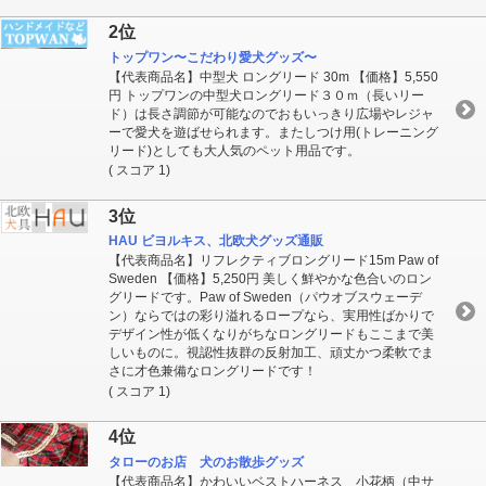
2位
トップワン〜こだわり愛犬グッズ〜
【代表商品名】中型犬 ロングリード 30m 【価格】5,550
円 トップワンの中型犬ロングリード３０ｍ（長いリー
ド）は長さ調節が可能なのでおもいっきり広場やレジャ
ーで愛犬を遊ばせられます。またしつけ用(トレーニング
リード)としても大人気のペット用品です。
( スコア 1)
3位
HAU ビヨルキス、北欧犬グッズ通販
【代表商品名】リフレクティブロングリード15m Paw of
Sweden 【価格】5,250円 美しく鮮やかな色合いのロン
グリードです。Paw of Sweden（パウオブスウェーデ
ン）ならではの彩り溢れるロープなら、実用性ばかりで
デザイン性が低くなりがちなロングリードもここまで美
しいものに。視認性抜群の反射加工、頑丈かつ柔軟でま
さに才色兼備なロングリードです！
( スコア 1)
4位
タローのお店 犬のお散歩グッズ
【代表商品名】かわいいベストハーネス 小花柄（中サ