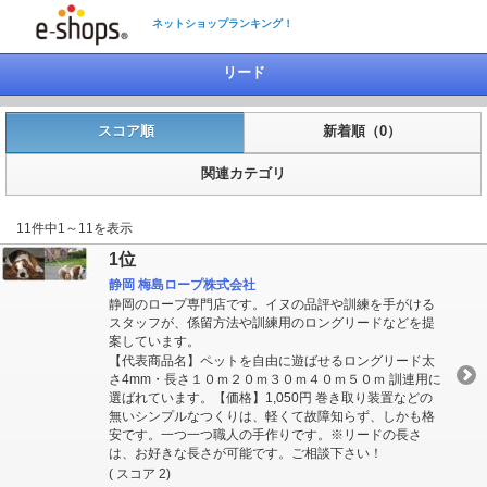
ネットショップランキング！
リード
スコア順
新着順（0）
関連カテゴリ
11件中1～11を表示
1位
静岡 梅島ロープ株式会社
静岡のロープ専門店です。イヌの品評や訓練を手がける
スタッフが、係留方法や訓練用のロングリードなどを提
案しています。
【代表商品名】ペットを自由に遊ばせるロングリード太
さ4mm・長さ１０ｍ２０ｍ３０ｍ４０ｍ５０ｍ 訓連用に
選ばれています。【価格】1,050円 巻き取り装置などの
無いシンプルなつくりは、軽くて故障知らず、しかも格
安です。一つ一つ職人の手作りです。※リードの長さ
は、お好きな長さが可能です。ご相談下さい！
( スコア 2)