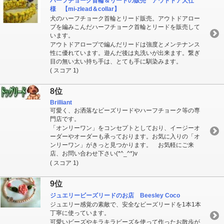
ハーフチョーク首輪＆リードの販売 アウトドア犬仕
様 【mi-zlead＆collar】
犬のハーフチョーク首輪とリード販売。アウトドアロー
プを編みこんだハーフチョーク首輪とリードを販売して
います。
アウトドアロープで編んだリードは強度とメンテナンス
性に優れています。遊んだ後は丸洗いが出来ます。繋ぎ
目の無い太い持ち手は、とても手に馴染みます。
( スコア 1)
8位
Brilliant
可愛く、お洒落なビーズリードやハーフチョーク等の専
門店です。
「オンリーワン」をコンセプトとしており、イージーオ
ーダーやオーダーも承っております。お気に入りの「オ
ンリーワン」がきっと見つかります。 お気軽にご来
店、お問い合わせ下さい(*^_^*)v
( スコア 1)
9位
ジュエリービーズリードのお店 Beesley Coco
ジュエリー感覚の素敵で、安全なビーズリードを1本1本
丁寧に使っています。
可愛いビーズやキラキラビーズを使って作ったお散歩が