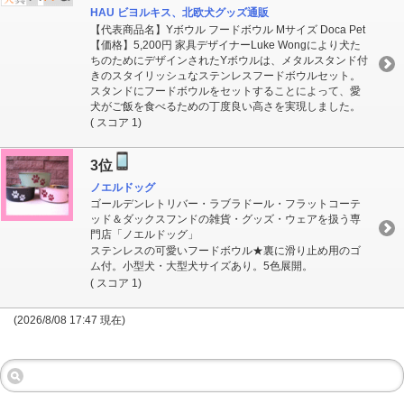
HAU ビヨルキス、北欧犬グッズ通販
【代表商品名】Yボウル フードボウル Mサイズ Doca Pet
【価格】5,200円 家具デザイナーLuke Wongにより犬た
ちのためにデザインされたYボウルは、メタルスタンド付
きのスタイリッシュなステンレスフードボウルセット。
スタンドにフードボウルをセットすることによって、愛
犬がご飯を食べるための丁度良い高さを実現しました。
( スコア 1)
3位
ノエルドッグ
ゴールデンレトリバー・ラブラドール・フラットコーテ
ッド＆ダックスフンドの雑貨・グッズ・ウェアを扱う専
門店「ノエルドッグ」
ステンレスの可愛いフードボウル★裏に滑り止め用のゴ
ム付。小型犬・大型犬サイズあり。5色展開。
( スコア 1)
(2026/8/08 17:47 現在)