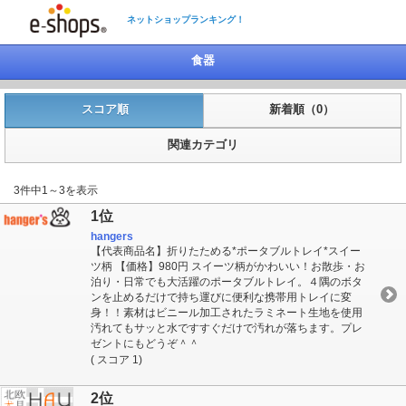
ネットショップランキング！
食器
スコア順
新着順（0）
関連カテゴリ
3件中1～3を表示
1位
hangers
【代表商品名】折りたためる*ポータブルトレイ*スイー
ツ柄 【価格】980円 スイーツ柄がかわいい！お散歩・お
泊り・日常でも大活躍のポータブルトレイ。４隅のボタ
ンを止めるだけで持ち運びに便利な携帯用トレイに変
身！！素材はビニール加工されたラミネート生地を使用
汚れてもサッと水ですすぐだけで汚れが落ちます。プレ
ゼントにもどうぞ＾＾
( スコア 1)
2位