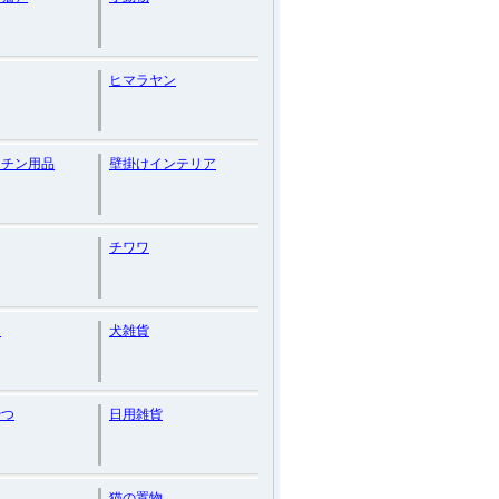
ヒマラヤン
ッチン用品
壁掛けインテリア
チワワ
ク
犬雑貨
やつ
日用雑貨
猫の置物