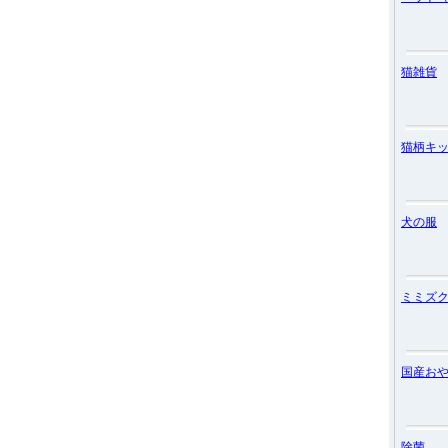
猫雑貨
猫柄キ
犬の服
ミミズ
国産お
除菌