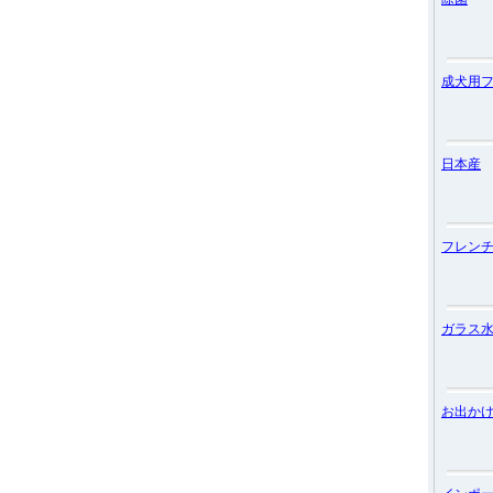
成犬用
日本産
フレン
ガラス
お出か