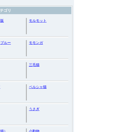
テゴリ
通販
モルモット
ンブルー
モモンガ
三毛猫
猫
ペルシャ猫
うさぎ
（猫）
小動物