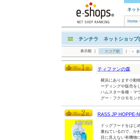
ネッ
Home
チンチラ ネットショップ(
表示順
｜
｜
スコア順
新
ティファンの森
横浜にあります小動
ーディングや販売をし
ハムスター各種・マ
グー・フクロモモン
RASS JP HOPPE-
ドッグフードをはじ
兼ねているので、か
目に見えない有機物