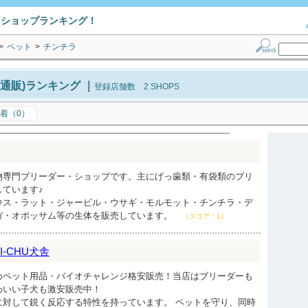
トショップランキング！
>
ペット
>
チンチラ
通販)ランキング
｜
登録店舗数 2 SHOPS
着（0）
物専門ブリーダー・ショップです。主にげっ歯類・有袋類のブリ
ています♪
ウス・ラット・ジャービル・ウサギ・モルモット・チンチラ・デ
ガ・オポッサム等の生体を販売しています。
（スコア：1）
NI-CHU犬舎
めペット用品・バイオチャレンジ格安販売！当店はブリーダーも
わいい子犬も激安販売中！
に対して鋭く反応する特性を持っています。 ペットを守り、同時