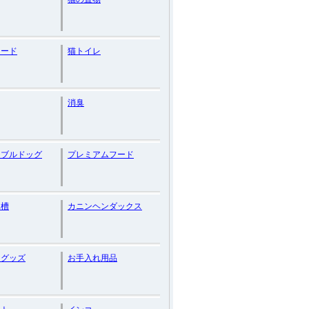
フード
猫トイレ
消臭
チブルドッグ
プレミアムフード
水槽
カニンヘンダックス
けグッズ
お手入れ用品