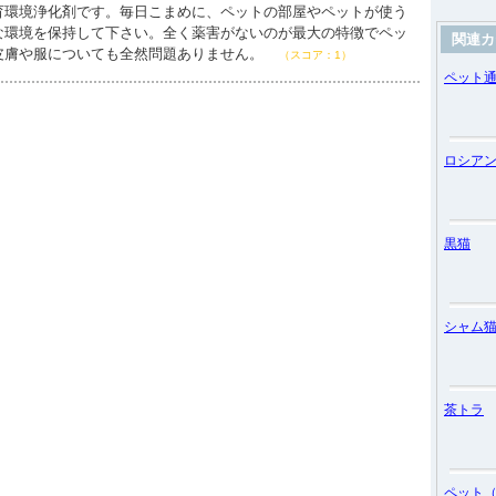
育環境浄化剤です。毎日こまめに、ペットの部屋やペットが使う
な環境を保持して下さい。全く薬害がないのが最大の特徴でペッ
関連カ
皮膚や服についても全然問題ありません。
（スコア：1）
ペット
ロシア
黒猫
シャム
茶トラ
ペット