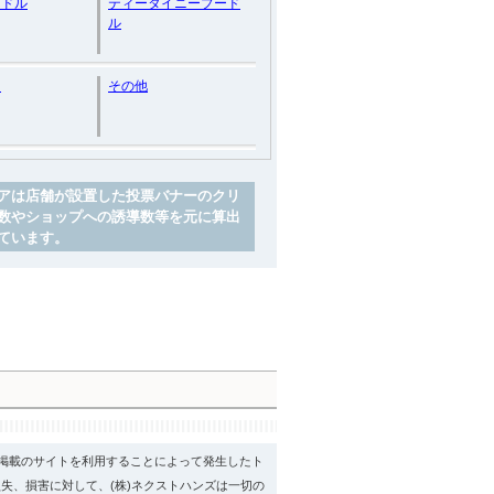
ードル
ティータイニープード
ル
ン
その他
アは店舗が設置した投票バナーのクリ
数やショップへの誘導数等を元に算出
ています。
psに掲載のサイトを利用することによって発生したト
失、損害に対して、(株)ネクストハンズは一切の