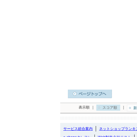
表示順
｜
｜
スコア順
新
サービス総合案内
ネットショップランキ