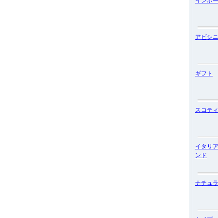
インポ
アビシ
ギフト
スコテ
イタリ
ンド
ナチュ