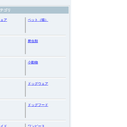
テゴリ
ウェア
ペット（猫）
爬虫類
小動物
ドッグウェア
ドッグフード
メイド
ワンピース