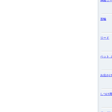
伸縮リ
首輪
リード
ペット
お出か
しつけ