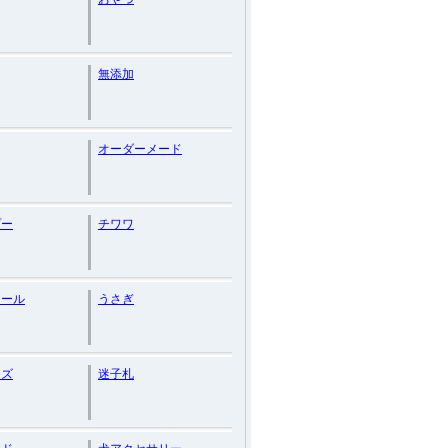
無添加
オーダーメード
プー
チワワ
オール
うさぎ
ッズ
迷子札