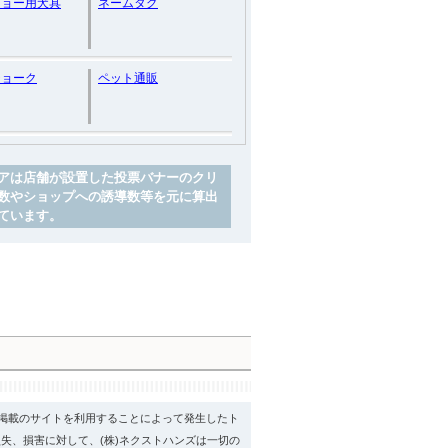
ショー用犬具
ネームタグ
チョーク
ペット通販
アは店舗が設置した投票バナーのクリ
数やショップへの誘導数等を元に算出
ています。
psに掲載のサイトを利用することによって発生したト
失、損害に対して、(株)ネクストハンズは一切の