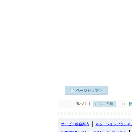
表示順
｜
｜
スコア順
新
サービス総合案内
ネットショップランキ