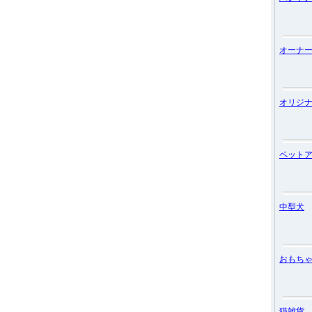
オーナ
オリジ
ペット
中型犬
おもち
猫雑貨