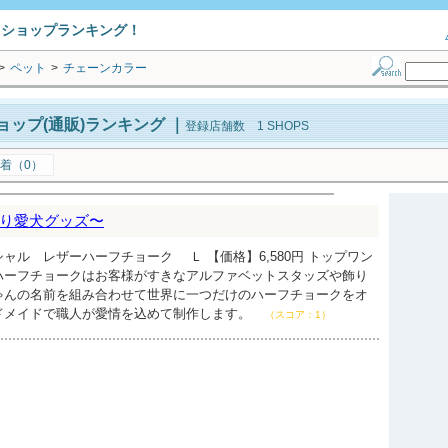
トショップランキング！
>
ペット
>
チェーンカラー
ップ(通販)ランキング
｜
登録店舗数 1 SHOPS
着（0）
り愛犬グッズ〜
ャル レザーハーフチョーク Ｌ 【価格】6,580円 トップワン
ハーフチョークはお客様がすきなアルファベットスタッズや飾り
ゃんの名前を組み合わせて世界に一つだけのハーフチョークをオ
ドメイドで職人が愛情を込めて制作します。
（スコア：1）