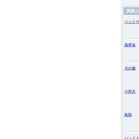
関連カ
ペット
熱帯魚
犬の服
小型犬
鳥類
ハンド