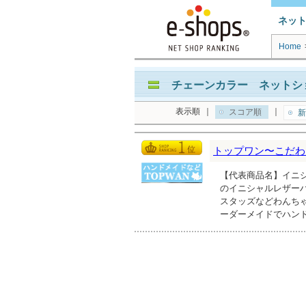
ネッ
Home
チェーンカラー ネットショ
表示順
｜
｜
スコア順
新
トップワン〜こだわ
【代表商品名】イニシ
のイニシャルレザー
スタッズなどわんち
ーダーメイドでハン