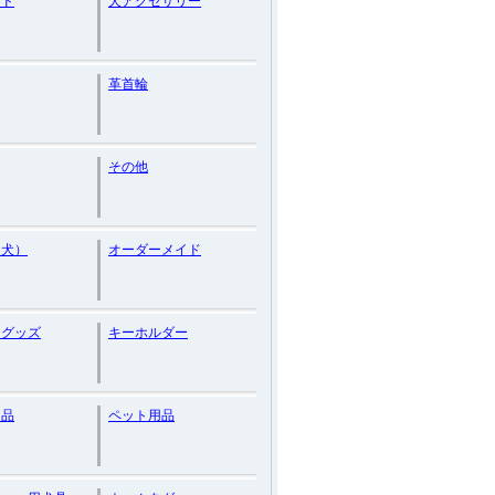
ード
犬アクセサリー
革首輪
その他
（犬）
オーダーメイド
けグッズ
キーホルダー
用品
ペット用品