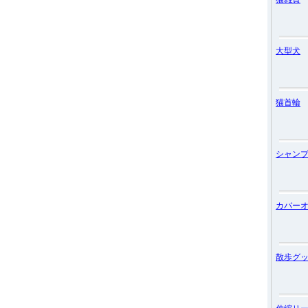
大型犬
猫首輪
シャン
カバー
散歩グ