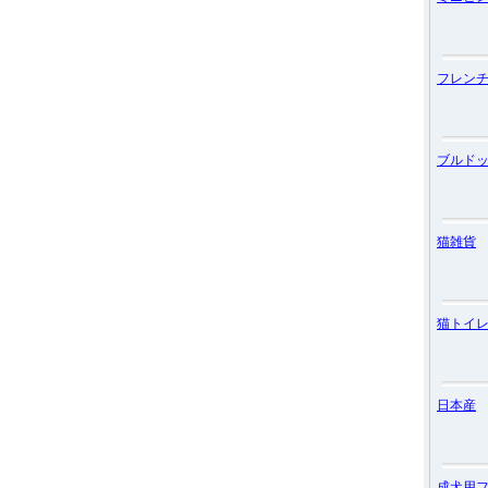
フレン
ブルド
猫雑貨
猫トイ
日本産
成犬用