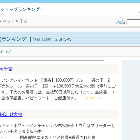
トショップランキング！
>
ペット
>
子犬
)ランキング
｜
登録店舗数 2 SHOPS
着（0）
優犬千葉
ングレイハウンド 【価格】100,000円 ブルー 男の子 2
※1頭売約シール 男の子 1頭 ￥100,000子犬見学の際は事前にご
ます。子犬のお引渡しは、生後50日以降になります。血統書（Ｊ
、生命保証書、パピーフード、ご飯皿付き。
（スコア：1）
NI-CHU犬舎
めペット用品・バイオチャレンジ格安販売！当店はブリーダーも
わいい子犬も激安販売中！
力・・・・・国産醗酵エキス・サメ軟骨■厳選された食