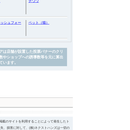
ラ
チワワ
ィッシュフォー
ペット（猫）
アは店舗が設置した投票バナーのクリ
数やショップへの誘導数等を元に算出
ています。
psに掲載のサイトを利用することによって発生したト
失、損害に対して、(株)ネクストハンズは一切の