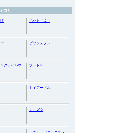
テゴリ
通販
ペット（犬）
ダー
ダックスフンド
アングレイハウ
プードル
トイプードル
ガ
ミミズク
ン
ミニチュアダックスフ