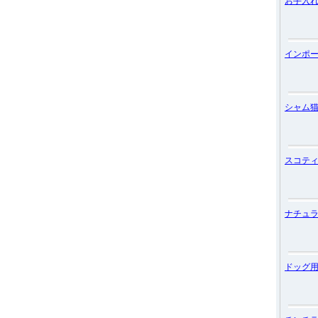
お手入
インポ
シャム
スコテ
ナチュ
ドッグ