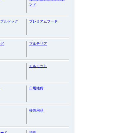
ンド
チブルドッグ
プレミアムフード
ッグ
ブルテリア
モルモット
レ
日用雑貨
掃除用品
フード
消臭