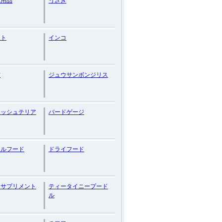
れ用品
うさぎ
ート
インコ
猫
ジュウサンボンジリス
ィッシュテリア
バードゲージ
ラルフード
ドライフード
用サプリメント
ティータイニープード
ル