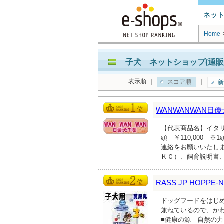
ネッ
Home
子犬 ネットショップ(通販
表示順
｜
｜
スコア順
新
WANWANWAN日
【代表商品名】イタリア
頭 ￥110,000 
連絡をお願いいたし
ＫＣ）、飼育説明書
RASS JP HOPPE-
ドッグフードをはじ
兼ねているので、か
■健康の源 自然の