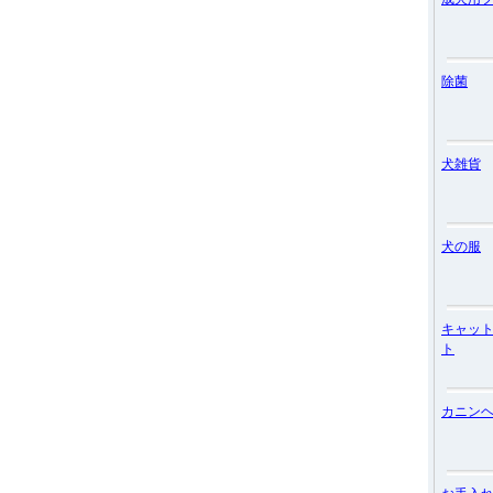
除菌
犬雑貨
犬の服
キャッ
ト
カニン