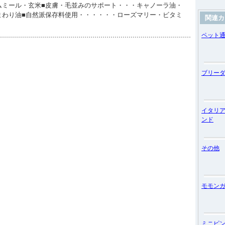
ムミール・玄米■皮膚・毛並みのサポート・・・キャノーラ油・
まわり油■自然派保存料使用・・・・・・ローズマリー・ビタミ
関連カ
ペット
ブリー
イタリ
ンド
その他
モモン
ミニピ