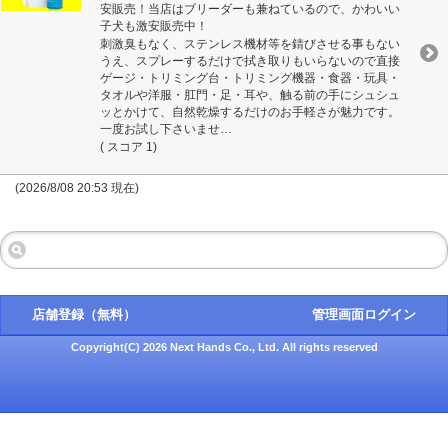
安販売！当店はブリーダーも兼ねているので、かわいい
子犬も激安販売中！
刺激臭もなく、ステンレス機材等を錆びさせる事もない
うえ、スプレーするだけで拭き取りもいらないので直接
ゲージ・トリミング台・トリミング機器・食器・玩具・
タオルや洋服・肛門・足・耳や、触る前の手にシュシュ
ッとかけて、自然乾燥するだけのお手軽さが魅力です。
一度お試し下さいませ…
( スコア 1)
(2026/8/08 20:53 現在)
店舗登録（無料）
管理画面ログイン
Copyright(C) 2026 Next Hands Co., Ltd. All rights reserved