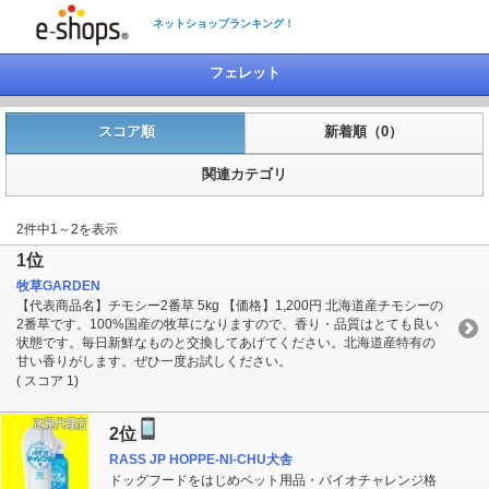
ネットショップランキング！
フェレット
スコア順
新着順（0）
関連カテゴリ
2件中1～2を表示
1位
牧草GARDEN
【代表商品名】チモシー2番草 5kg 【価格】1,200円 北海道産チモシーの
2番草です。100%国産の牧草になりますので、香り・品質はとても良い
状態です。毎日新鮮なものと交換してあげてください。北海道産特有の
甘い香りがします。ぜひ一度お試しください。
( スコア 1)
2位
RASS JP HOPPE-NI-CHU犬舎
ドッグフードをはじめペット用品・バイオチャレンジ格