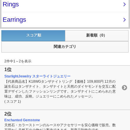
スコア順
新着順（0）
関連カテゴリ
2件中1～2を表示
1位
StarlightJewelry スターライトジュエリー
【代表商品名】K18WGタンザナイトリング 【価格】109,800円 12月の
誕生石はタンザナイト、タンザナイトと天然のダイヤモンドを交互に配
置デザインしたファッションリングです。タンザナイトにこめられた意
味は、成功、反映。ジュエリーにこめられたメッセージ。
( スコア 1)
2位
Enchanted Gemstone
天然石・カラーストーンのルースやアクセサリーを安心価格で販売。数
百円から天然石の小物がご案内できます。新商品制作中です。