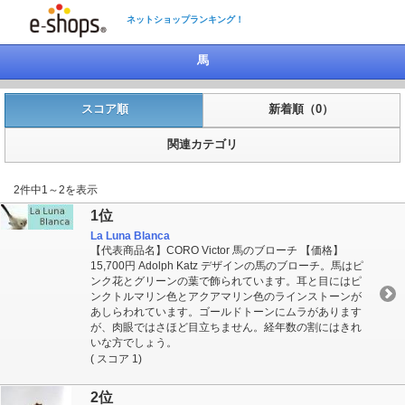
ネットショップランキング！
馬
スコア順
新着順（0）
関連カテゴリ
2件中1～2を表示
1位
La Luna Blanca
【代表商品名】CORO Victor 馬のブローチ 【価格】
15,700円 Adolph Katz デザインの馬のブローチ。馬はピ
ンク花とグリーンの葉で飾られています。耳と目にはピ
ンクトルマリン色とアクアマリン色のラインストーンが
あしらわれています。ゴールドトーンにムラがあります
が、肉眼ではさほど目立ちません。経年数の割にはきれ
いな方でしょう。
( スコア 1)
2位