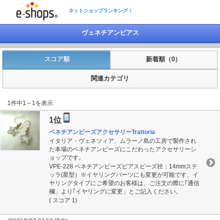
ネットショップランキング！
ヴェネチアンピアス
スコア順
新着順（0）
関連カテゴリ
1件中1～1を表示
1位
ベネチアンビーズアクセサリーTrattoria
イタリア・ヴェネツィア、ムラーノ島の工房で製作され
た本場のベネチアンビーズにこだわったアクセサリーシ
ョップです。
VPE-228 ベネチアンビーズピアスビーズ径：14mmステ
ッラ(星型）※イヤリングパーツにも変更が可能です、イ
ヤリングタイプにご希望のお客様は、ご注文の際に｢通信
欄」より｢イヤリングに変更」とご記入ください。
( スコア 1)