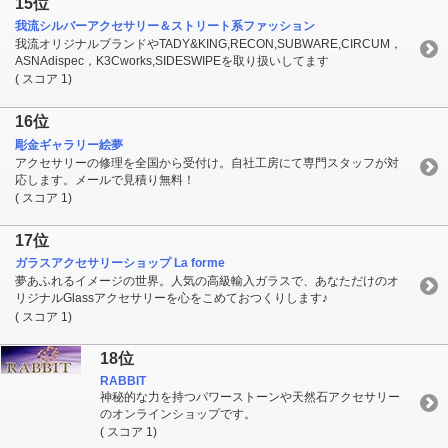
15位
我流シルバーアクセサリー＆ストリート系ファッション
我流オリジナルブランドやTADY&KING,RECON,SUBWARE,CIRCUM，
ASNAdispec，K3Cworks,SIDESWIPEを取り扱いしてます
( スコア 1)
16位
彫金ギャラリー絵夢
アクセサリーの修理を全国から受付け。自社工房にて専門スタッフが対
応します。メールで見積り無料！
( スコア 1)
17位
ガラスアクセサリーショップ La forme
夢あふれるイメージの世界。人気の高級輸入ガラスで、あなただけのオ
リジナルGlassアクセサリーを心をこめておつくりします♪
( スコア 1)
18位
RABBIT
神秘的な力を持つパワーストーンや天然石アクセサリー
のオンラインショップです。
( スコア 1)