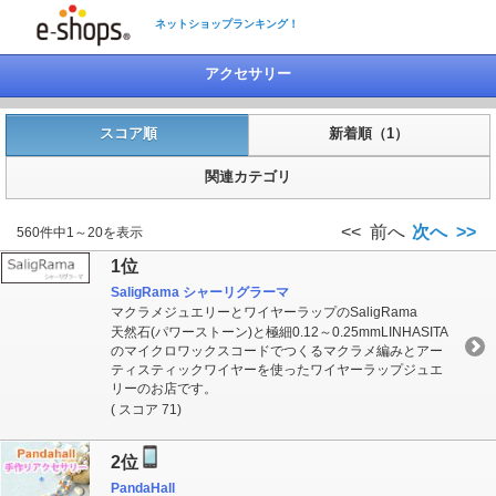
ネットショップランキング！
アクセサリー
スコア順
新着順（1）
関連カテゴリ
<< 前へ
次へ >>
560件中1～20を表示
1位
SaligRama シャーリグラーマ
マクラメジュエリーとワイヤーラップのSaligRama
天然石(パワーストーン)と極細0.12～0.25mmLINHASITA
のマイクロワックスコードでつくるマクラメ編みとアー
ティスティックワイヤーを使ったワイヤーラップジュエ
リーのお店です。
( スコア 71)
2位
PandaHall