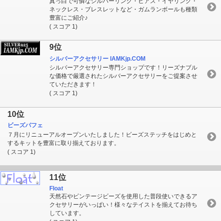
真っ白で可憐なシルバーリング・ピアス・イヤリング・
ネックレス・ブレスレットなど・ガムランボールも種類
豊富にご紹介♪
( スコア 1)
9位
シルバーアクセサリー IAMKjp.COM
シルバーアクセサリー専門ショップです！リーズナブル
な価格で厳選されたシルバーアクセサリーをご提案させ
ていただきます！
( スコア 1)
10位
ビーズパフェ
７月にリニューアルオープンいたしました！ビーズステッチをはじめと
するキットを豊富に取り揃えております。
( スコア 1)
11位
Float
天然石やビンテージビーズを使用した普段使いできるア
クセサリーがいっぱい！様々なテイストを揃えてお待ち
しています。