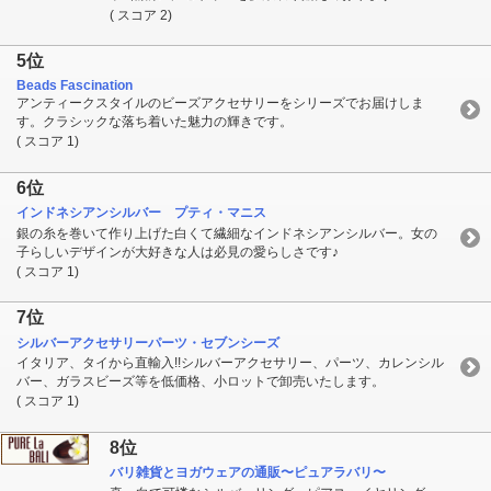
( スコア 2)
5位
Beads Fascination
アンティークスタイルのビーズアクセサリーをシリーズでお届けしま
す。クラシックな落ち着いた魅力の輝きです。
( スコア 1)
6位
インドネシアンシルバー プティ・マニス
銀の糸を巻いて作り上げた白くて繊細なインドネシアンシルバー。女の
子らしいデザインが大好きな人は必見の愛らしさです♪
( スコア 1)
7位
シルバーアクセサリーパーツ・セブンシーズ
イタリア、タイから直輸入!!シルバーアクセサリー、パーツ、カレンシル
バー、ガラスビーズ等を低価格、小ロットで卸売いたします。
( スコア 1)
8位
バリ雑貨とヨガウェアの通販〜ピュアラバリ〜