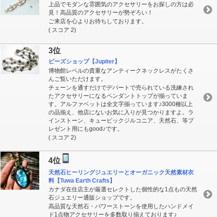
上品でモダンな雰囲気のアクセサリーをお探しの方は必
見！高品質のアクセサリーが勢ぞろい！
ご来店を心よりお待ちしております。
( スコア 2)
3位
ビーズショップ【Jupiter】
博物館レベルの貴重なアンティークネックレスがたくさ
んご覧いただけます。
チェーンを通すだけでデパートで売られている洗練され
たアクセサリーになるペンダントトップが揃っていま
す。アルファベットは全文字揃っています♪3000種以上
の品揃え、他店にないお気に入りが見つかりますよ。ラ
インストーン、キュービックジルコニア、天然石、等プ
レゼント用にもgood♪です。
( スコア 2)
4位
天然石ヒーリングジュエリーとオーガニック天然素材衣
料【Tuwa Earth Crafts】
カナダ在住店主が厳選セレクトした個性的な1点もの天然
石ジュエリー通販ショップです。
高品質な天然石・パワーストーンを使用したハンドメイ
ド1点物アクセサリーを多数取り揃えております♪