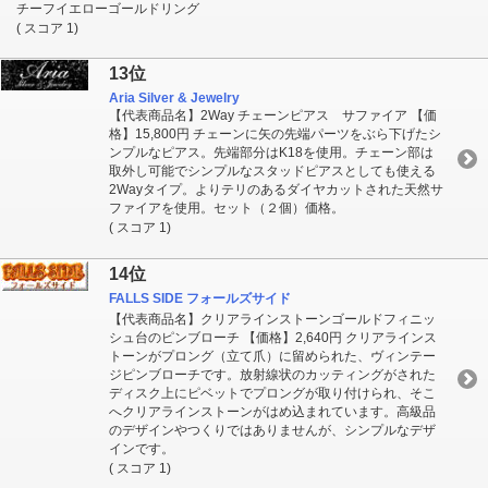
チーフイエローゴールドリング
( スコア 1)
13位
Aria Silver & Jewelry
【代表商品名】2Way チェーンピアス サファイア 【価
格】15,800円 チェーンに矢の先端パーツをぶら下げたシ
ンプルなピアス。先端部分はK18を使用。チェーン部は
取外し可能でシンプルなスタッドピアスとしても使える
2Wayタイプ。よりテリのあるダイヤカットされた天然サ
ファイアを使用。セット（２個）価格。
( スコア 1)
14位
FALLS SIDE フォールズサイド
【代表商品名】クリアラインストーンゴールドフィニッ
シュ台のピンブローチ 【価格】2,640円 クリアラインス
トーンがプロング（立て爪）に留められた、ヴィンテー
ジピンブローチです。放射線状のカッティングがされた
ディスク上にピベットでプロングが取り付けられ、そこ
へクリアラインストーンがはめ込まれています。高級品
のデザインやつくりではありませんが、シンプルなデザ
インです。
( スコア 1)