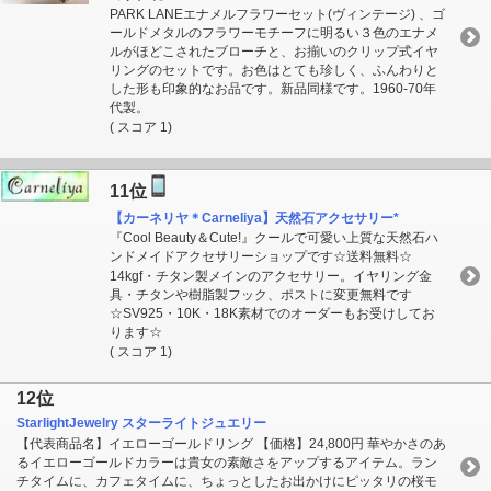
PARK LANEエナメルフラワーセット(ヴィンテージ) 、ゴ
ールドメタルのフラワーモチーフに明るい３色のエナメ
ルがほどこされたブローチと、お揃いのクリップ式イヤ
リングのセットです。お色はとても珍しく、ふんわりと
した形も印象的なお品です。新品同様です。1960-70年
代製。
( スコア 1)
11位
【カーネリヤ＊Carneliya】天然石アクセサリー*
『Cool Beauty＆Cute!』クールで可愛い上質な天然石ハ
ンドメイドアクセサリーショップです☆送料無料☆
14kgf・チタン製メインのアクセサリー。イヤリング金
具・チタンや樹脂製フック、ポストに変更無料です
☆SV925・10K・18K素材でのオーダーもお受けしてお
ります☆
( スコア 1)
12位
StarlightJewelry スターライトジュエリー
【代表商品名】イエローゴールドリング 【価格】24,800円 華やかさのあ
るイエローゴールドカラーは貴女の素敵さをアップするアイテム。ラン
チタイムに、カフェタイムに、ちょっとしたお出かけにピッタリの桜モ