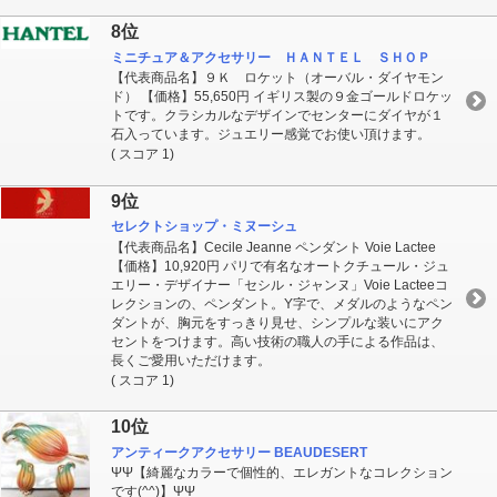
8位
ミニチュア＆アクセサリー ＨＡＮＴＥＬ ＳＨＯＰ
【代表商品名】９Ｋ ロケット（オーバル・ダイヤモン
ド） 【価格】55,650円 イギリス製の９金ゴールドロケッ
トです。クラシカルなデザインでセンターにダイヤが１
石入っています。ジュエリー感覚でお使い頂けます。
( スコア 1)
9位
セレクトショップ・ミヌーシュ
【代表商品名】Cecile Jeanne ペンダント Voie Lactee
【価格】10,920円 パリで有名なオートクチュール・ジュ
エリー・デザイナー「セシル・ジャンヌ」Voie Lacteeコ
レクションの、ペンダント。Y字で、メダルのようなペン
ダントが、胸元をすっきり見せ、シンプルな装いにアク
セントをつけます。高い技術の職人の手による作品は、
長くご愛用いただけます。
( スコア 1)
10位
アンティークアクセサリー BEAUDESERT
ΨΨ【綺麗なカラーで個性的、エレガントなコレクション
です(^^)】ΨΨ