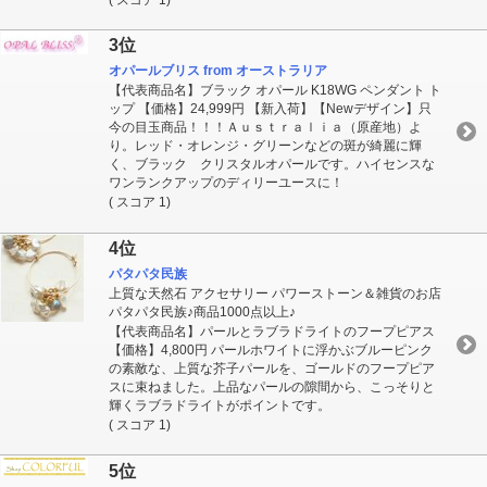
3位
オパールブリス from オーストラリア
【代表商品名】ブラック オパール K18WG ペンダント ト
ップ 【価格】24,999円 【新入荷】【Newデザイン】只
今の目玉商品！！！Ａｕｓｔｒａｌｉａ（原産地）よ
り。レッド・オレンジ・グリーンなどの斑が綺麗に輝
く、ブラック クリスタルオパールです。ハイセンスな
ワンランクアップのディリーユースに！
( スコア 1)
4位
パタパタ民族
上質な天然石 アクセサリー パワーストーン＆雑貨のお店
パタパタ民族♪商品1000点以上♪
【代表商品名】パールとラブラドライトのフープピアス
【価格】4,800円 パールホワイトに浮かぶブルーピンク
の素敵な、上質な芥子パールを、ゴールドのフープピア
スに束ねました。上品なパールの隙間から、こっそりと
輝くラブラドライトがポイントです。
( スコア 1)
5位