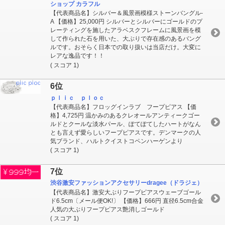
ショップ カラフル
【代表商品名】シルバー＆風景画模様ストーンバングル-
A 【価格】25,000円 シルバーとシルバーにゴールドのプ
レーティングを施したアラベスクフレームに風景画を模
して作られた石を用いた、大ぶりで存在感のあるバング
ルです。おそらく日本での取り扱いは当店だけ。大変に
レアな逸品です！！
( スコア 1)
6位
ｐｌｉｃ ｐｌｏｃ
【代表商品名】フロッグインラブ フープピアス 【価
格】4,725円 温かみのあるクレオールアンティークゴー
ルドとクールな淡水パール、ぽてぽてしたハートがなん
とも言えず愛らしいフープピアスです。デンマークの人
気ブランド、ハルトクイストコペンハーゲンより
( スコア 1)
7位
渋谷激安ファッションアクセサリーdragee（ドラジェ）
【代表商品名】激安大ぶりフープピアスウェーブゴール
ド6.5cm〔メール便OK!〕 【価格】666円 直径6.5cm合金
人気の大ぶりフープピアス艶消しゴールド
( スコア 1)