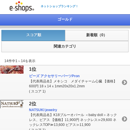
ネットショップランキング！
ゴールド
スコア順
新着順（0）
関連カテゴリ
14件中1～14を表示
1位
ビーズ アクセサリーパーツPron
【代表商品名】メキシコ メダイチャーム心臓 【価格】
600円 18ｘ14ｘ1mm20x20x1.2mm
( スコア 1)
2位
NATSUKI jewelry
【代表商品名】K18ブルーオパール ＜baby doll＞ネック
レス、ピアス 【価格】11,900円 ネックレス≫29,600 ネ
ックレスTOP≫13,600 ピアス≫11,900
( スコア 1)