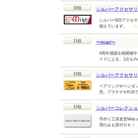
10位
シルバーアクセサリー
シルバー925アクセ
揃えています。
（ス
11位
〜imari〜
4周年感謝企画開催
イドによる、1点も
12位
シルバーアクセサリー
ペアリングやペンダ
売。プラチナやK18
13位
シルバーコレクション bb
手作り工房直営Web
理のみも受付ＯＫ！