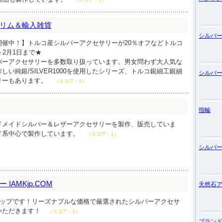
リム＆輸入雑貨
シルバ
開催中！】トルコ産シルバーアクセサリーが20％オフなどトルコ
～2月1日まで★
バーアクセサリーを多数取り扱っています。男女問わず大人気な
しい純銀/SILVER1000を使用したシリーズ、トルコ銀細工銀細
シルバ
リーもあります。
（スコア：1）
指輪
ドメイドシルバー＆レザーアクセサリーを製作、販売していま
ド系中心で製作しています。
（スコア：1）
シルバ
IAMKjp.COM
天然石
ョップです！リーズナブルな価格で厳選されたシルバーアクセサ
いただきます！
（スコア：1）
ブラン