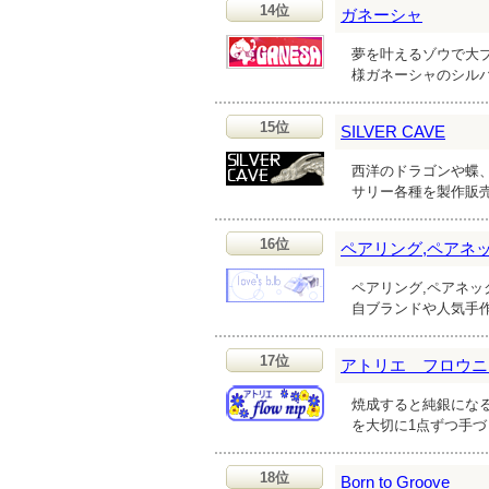
14位
ガネーシャ
夢を叶えるゾウで大ブ
様ガネーシャのシル
15位
SILVER CAVE
西洋のドラゴンや蝶
サリー各種を製作販
16位
ペアリング,ペアネック
ペアリング,ペアネッ
自ブランドや人気手
17位
アトリエ フロウニ
焼成すると純銀にな
を大切に1点ずつ手
18位
Born to Groove