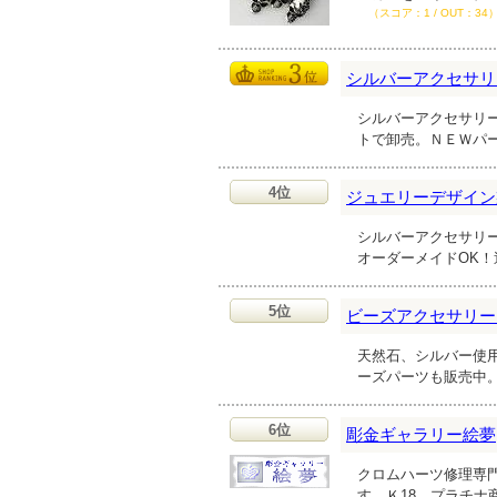
（スコア：1 / OUT：34
シルバーアクセサリ
シルバーアクセサリ
トで卸売。ＮＥＷパ
4位
ジュエリーデザイン製作
シルバーアクセサリ
オーダーメイドOK
5位
ビーズアクセサリー
天然石、シルバー使用
ーズパーツも販売中
6位
彫金ギャラリー絵夢
クロムハーツ修理専
す。Ｋ18、プラチ