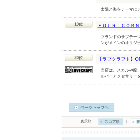
太陽と海をテーマに
19位
ＦＯＵＲ ＣＯＲＮ
ブランドのサブテー
ンがメインのオリジ
20位
【ラブクラフト】ORIG
当店は、スカルや龍
ルバーアクセサリー
表示順
｜
｜
スコア順
新