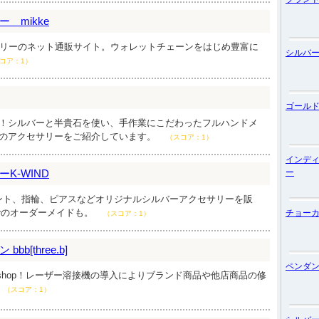
 mikke
サリーのネット通販サイト。ウォレットチェーンをはじめ豊富に
シルバ
コア：1）
ゴール
中！シルバーと半貴石を使い、手作業にこだわったフルハンドメ
ののアクセサリーをご紹介しています。
（スコア：1）
インデ
K-WIND
ー
ント、指輪、ピアスなどオリジナルシルバーアクセサリーを販
でのオーダーメイドも。
チョー
（スコア：1）
b[three.b]
ペンダ
 shop！レーザー溶接機の導入によりブランド商品や他店商品の修
（スコア：1）