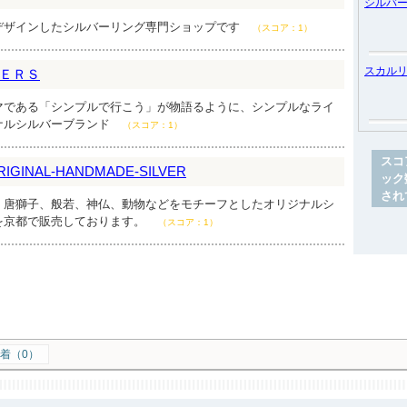
シルバ
デザインしたシルバーリング専門ショップです
（スコア：1）
スカル
ＥＲＳ
マである「シンプルで行こう」が物語るように、シンプルなライ
ナルシルバーブランド
（スコア：1）
スコ
INAL-HANDMADE-SILVER
ック
され
、唐獅子、般若、神仏、動物などをモチーフとしたオリジナルシ
を京都で販売しております。
（スコア：1）
着（0）