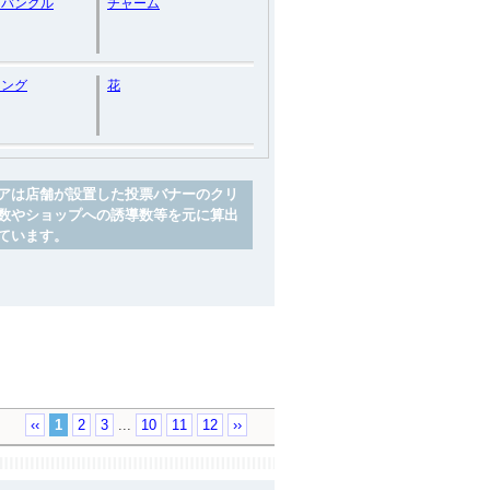
ーバングル
チャーム
リング
花
アは店舗が設置した投票バナーのクリ
数やショップへの誘導数等を元に算出
ています。
‹‹
1
2
3
...
10
11
12
››