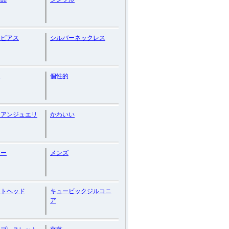
ーピアス
シルバーネックレス
ド
個性的
ィアンジュエリ
かわいい
カー
メンズ
ントヘッド
キュービックジルコニ
ア