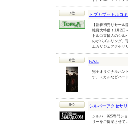
7位
トプカプ～トルコキ
【新春初売りセール
雑貨大特価！1月2日
トルコ直輸入のシル
のがパズルリング。珍
工カザジェアクセサ
8位
F.A.L
完全オリジナルハン
す。スカルなどハー
9位
シルバーアクセサリー 
シルバー925専門シ
リーをご提案させて