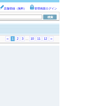
店舗登録（無料）
管理画面ログイン
‹‹
1
2
3
...
10
11
12
››