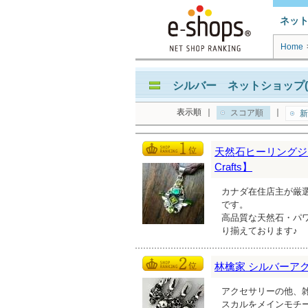
ネッ
Home
シルバー ネットショップ(
表示順
｜
｜
スコア順
新
天然石ヒーリングジュ
Crafts】
カナダ在住店主が厳
です。
高品質な天然石・パ
り揃えております♪
林檎家 シルバーア
アクセサリーの他、
スカルをメインモチ