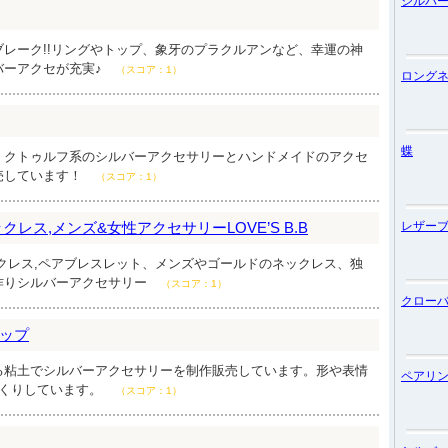
シルバ
レーク!!リングやトップ、象牙のプラクルアンなど、幸運の神
バーアクセが充実♪
（スコア：1）
ロング
蝶
、クトゥルフ系のシルバーアクセサリーとハンドメイドのアクセ
売しています！
（スコア：1）
レス,メンズ&女性アクセサリーLOVE’S B.B
レザー
クレス,ペアブレスレット、メンズやゴールドのネックレス、独
作りシルバーアクセサリー
（スコア：1）
クロー
ップ
る粘土でシルバーアクセサリーを制作販売しています。形や表情
ペアリ
づくりしています。
（スコア：1）