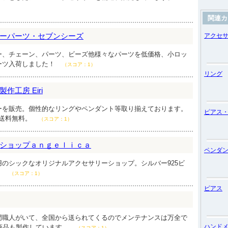
）
関連カ
ーパーツ・セブンシーズ
アクセ
ー、チェーン、パーツ、ビーズ他様々なパーツを低価格、小ロッ
ーツ入荷しました！
（スコア：1）
リング
工房 Eiri
ーを販売。個性的なリングやペンダント等取り揃えております。
ピアス
！送料無料。
（スコア：1）
ショップａｎｇｅｌｉｃａ
ペンダ
のシックなオリジナルアクセサリーショップ。シルバー925ビ
。
（スコア：1）
ピアス
門職人がいて、全国から送られてくるのでメンテナンスは万全で
ハンド
ナ商品も製作しています。
（スコア：1）