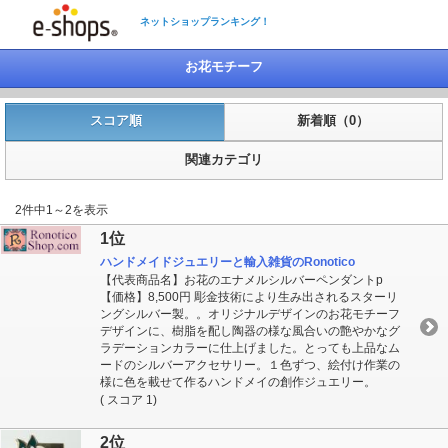
ネットショップランキング！
お花モチーフ
スコア順
新着順（0）
関連カテゴリ
2件中1～2を表示
1位
ハンドメイドジュエリーと輸入雑貨のRonotico
【代表商品名】お花のエナメルシルバーペンダントp
【価格】8,500円 彫金技術により生み出されるスターリ
ングシルバー製。。オリジナルデザインのお花モチーフ
デザインに、樹脂を配し陶器の様な風合いの艶やかなグ
ラデーションカラーに仕上げました。とっても上品なム
ードのシルバーアクセサリー。１色ずつ、絵付け作業の
様に色を載せて作るハンドメイの創作ジュエリー。
( スコア 1)
2位