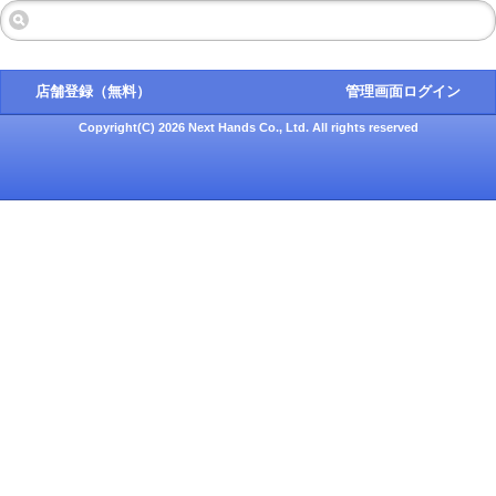
店舗登録（無料）
管理画面ログイン
Copyright(C) 2026 Next Hands Co., Ltd. All rights reserved