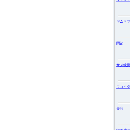
ギムネ
関節
サメ軟
フコイ
美容