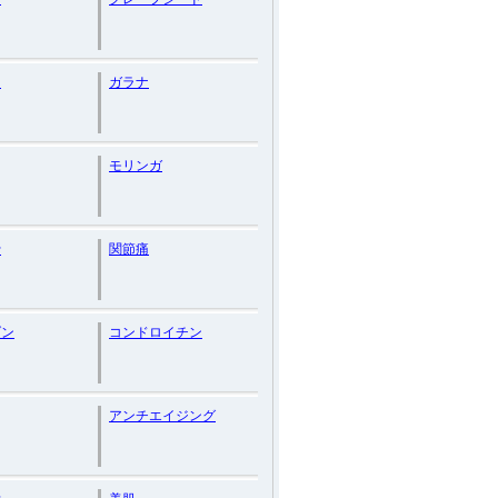
マ
ガラナ
モリンガ
骨
関節痛
ダン
コンドロイチン
アンチエイジング