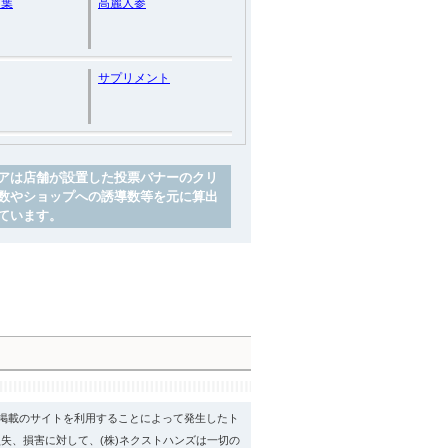
ウ葉
高麗人参
サプリメント
アは店舗が設置した投票バナーのクリ
数やショップへの誘導数等を元に算出
ています。
psに掲載のサイトを利用することによって発生したト
失、損害に対して、(株)ネクストハンズは一切の