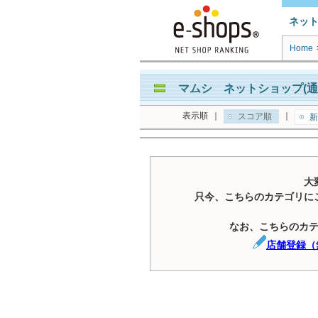
ネッ
Home
マムシ ネットショップ(通
表示順
｜
｜
スコア順
新
大
只今、こちらのカテゴリに
なお、こちらのカ
店舗登録（