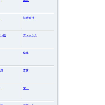
壮
美肌
復
健康維持
ロン酸
デトックス
桑葉
健康
霊芝
謝
マカ