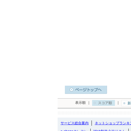
表示順
｜
｜
スコア順
新
サービス総合案内
ネットショップランキ