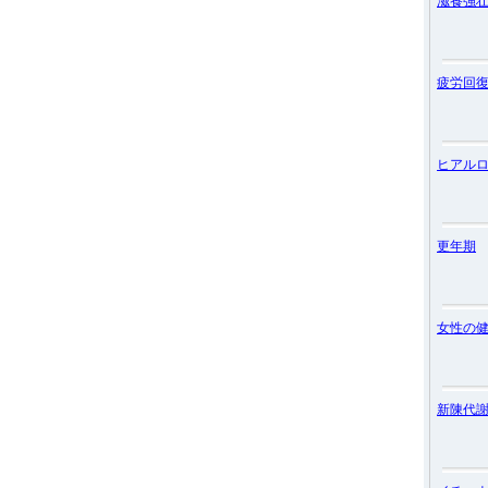
滋養強
疲労回
ヒアル
更年期
女性の
新陳代