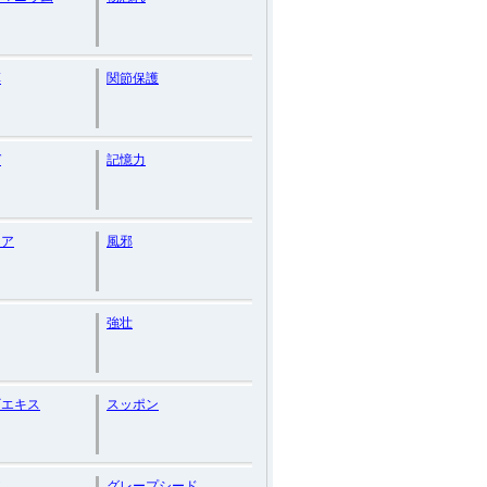
草
関節保護
ガ
記憶力
セア
風邪
強壮
ギエキス
スッポン
ア
グレープシード