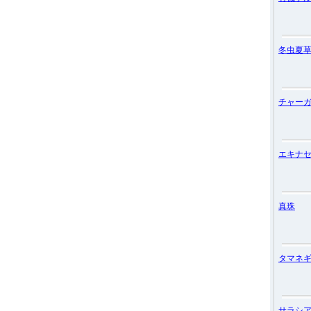
冬虫夏
チャー
エキナ
真珠
タマネ
サラシ