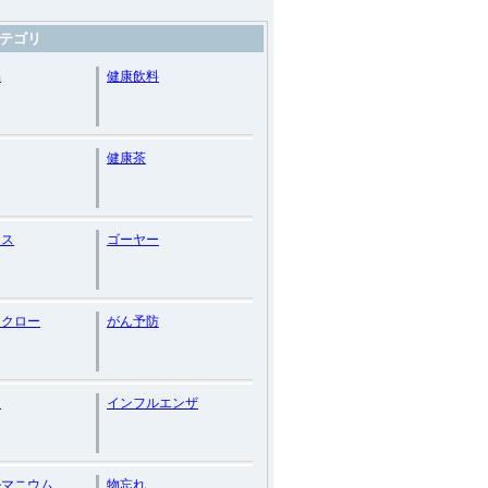
テゴリ
品
健康飲料
健康茶
リス
ゴーヤー
ツクロー
がん予防
ン
インフルエンザ
ルマニウム
物忘れ