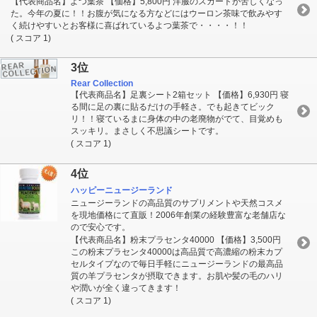
【代表商品名】よつ葉茶 【価格】5,800円 洋服のスカートが苦しくなっ
た。今年の夏に！！お腹が気になる方などにはウーロン茶味で飲みやす
く続けやすいとお客様に喜ばれているよつ葉茶で・・・・！！
( スコア 1)
3位
Rear Collection
【代表商品名】足裏シート2箱セット 【価格】6,930円 寝
る間に足の裏に貼るだけの手軽さ。でも起きてビック
リ！！寝ているまに身体の中の老廃物がでて、目覚めも
スッキリ。まさしく不思議シートです。
( スコア 1)
4位
ハッピーニュージーランド
ニュージーランドの高品質のサプリメントや天然コスメ
を現地価格にて直販！2006年創業の経験豊富な老舗店な
ので安心です。
【代表商品名】粉末プラセンタ40000 【価格】3,500円
この粉末プラセンタ40000は高品質で高濃縮の粉末カプ
セルタイプなので毎日手軽にニュージーランドの最高品
質の羊プラセンタが摂取できます。お肌や髪の毛のハリ
や潤いが全く違ってきます！
( スコア 1)