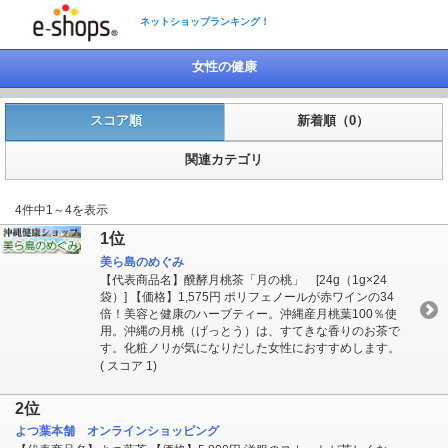
ネットショップランキング！
女性の健康
スコア順
新着順（0）
関連カテゴリ
4件中1～4を表示
1位
美ら島のめぐみ
【代表商品名】醗酵月桃茶「月の桃」 [24g（1g×24
袋）] 【価格】1,575円 ポリフェノールが赤ワインの34
倍！美容と健康のハーブティー。沖縄産月桃葉100％使
用。沖縄の月桃（げっとう）は、すてきな香りのお茶で
す。化粧ノリが気になりだした女性におすすめします。
( スコア 1)
2位
よつ葉本舗 オンラインショッピング