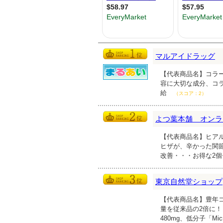
マルアイドラッグ
【代表商品名】コラーゲ
容に大切な成分、コ
給
（スコア：2）
よつ葉本舗 オンラ
【代表商品名】ヒアル
ヒザが、辛かった関
改善・・・お得な2
東京自然堂ショップ
【代表商品名】豊年コ
量を従来品の2倍に！
480mg、低分子「Mi