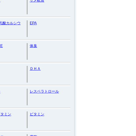
護
サメ軟骨
乳酸カルシウ
EPA
E
体臭
ＤＨＡ
善
レスベラトロール
ビタミン
ビタミン