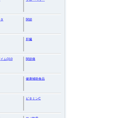
ンタ
関節
肝臓
イムQ10
関節痛
健康補助食品
ビタミンC