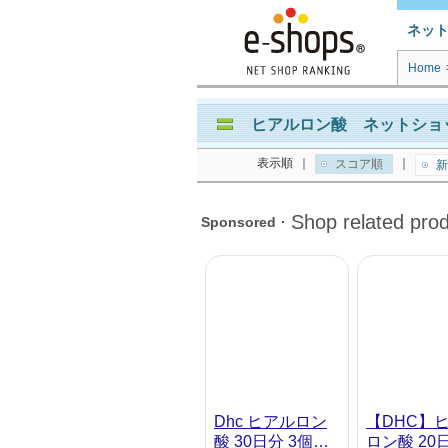
ネッ
Home
ヒアルロン酸 ネットショッ
表示順
｜
｜
スコア順
新