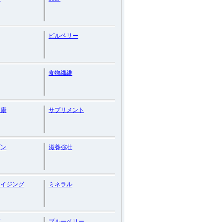
ビルベリー
食物繊維
健康
サプリメント
ダン
滋養強壮
エイジング
ミネラル
葉
ブルーベリー