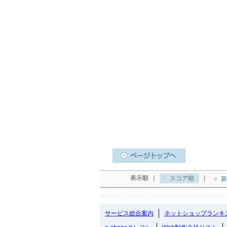
表示順
｜
｜
スコア順
新
サービス総合案内
ネットショップランキ