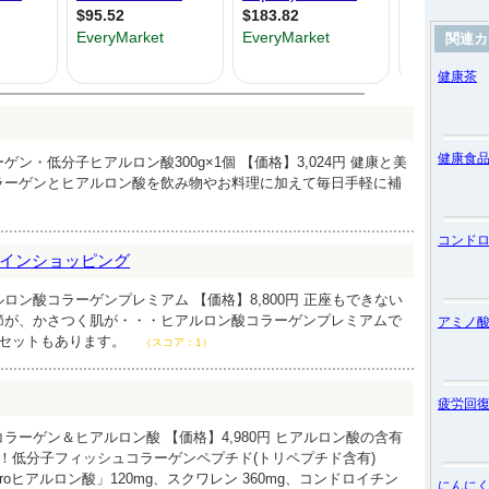
関連カ
健康茶
健康食
ン・低分子ヒアルロン酸300g×1個 【価格】3,024円 健康と美
ラーゲンとヒアルロン酸を飲み物やお料理に加えて毎日手軽に補
コンド
インショッピング
ロン酸コラーゲンプレミアム 【価格】8,800円 正座もできない
節が、かさつく肌が・・・ヒアルロン酸コラーゲンプレミアムで
アミノ
個セットもあります。
（スコア：1）
疲労回
ラーゲン＆ヒアルロン酸 【価格】4,980円 ヒアルロン酸の含有
！低分子フィッシュコラーゲンペプチド(トリペプチド含有)
croヒアルロン酸」120mg、スクワレン 360mg、コンドロイチン
にんに