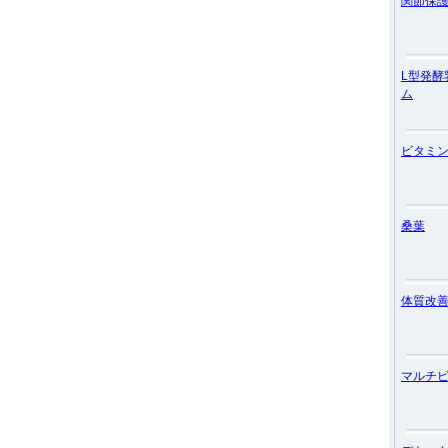
関節保
L型発酵
ム
ビタミン
桑葉
体質改
マルチ