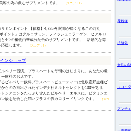
。美容の為の飲むサプリメントです。
（スコア：1）
花粉症
サミンポイント 【価格】4,725円 関節が痛くなるこの時期
ンポイント」はグルコサミン、フィッシュコラーゲン、ヒアルロ
物と4つの植物由来成分配合のサプリメントです。 活動的な毎
抗酸化
を応援します。
（スコア：1）
インショップ
女性の
ビルベリー習慣。プラスハートを毎朝のはじまりに。あなたの瞳
リー飲料のお店です。
守るビルベリー飲料プラスハートビューティーは北欧産野生種ビ
フコイ
からのみ抽出されたインデナ社ミルトセレクトを100%使用。
ントシアニンをたっぷり含んだビルベリーエキスに、ビタミンエ
ロン酸を配合した潤いプラスの低カロリードリンクです。
（スコ
アンチ
大麦若