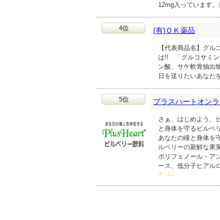
12mg入っています
4位
(有)ＯＫ薬品
【代表商品名】グルコ
は!! 「グルコサミ
ン酸、サケ軟骨抽出
日を送りたいあなた
5位
プラスハートオンラ
さぁ、はじめよう、
と身体を守るビルベ
あなたの瞳と身体を
ルベリーの新鮮な果実
ポリフェノール・ア
ース、低分子ヒアル
ア：1）