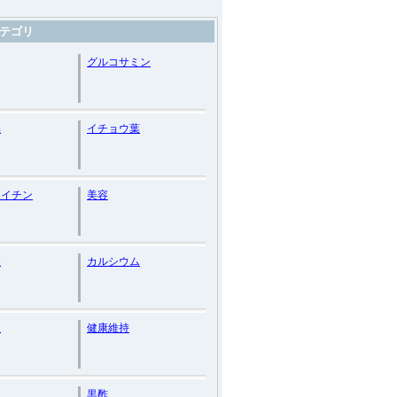
テゴリ
グルコサミン
品
イチョウ葉
ロイチン
美容
酸
カルシウム
復
健康維持
く
黒酢