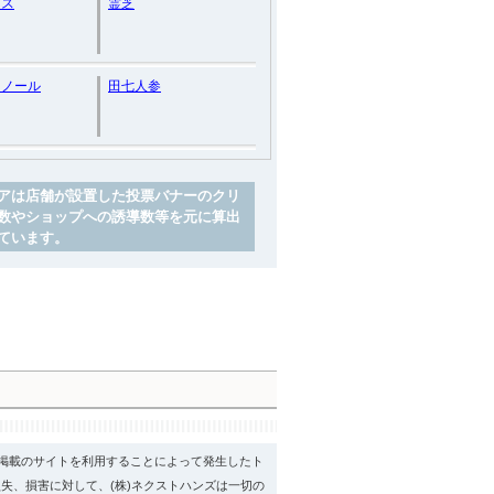
クス
霊芝
ェノール
田七人参
アは店舗が設置した投票バナーのクリ
数やショップへの誘導数等を元に算出
ています。
psに掲載のサイトを利用することによって発生したト
失、損害に対して、(株)ネクストハンズは一切の