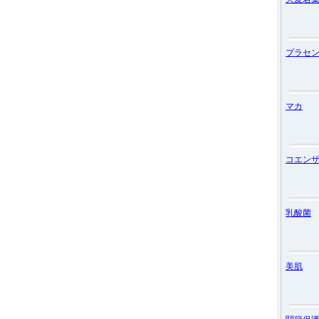
プラセ
マカ
コエンザ
乳酸菌
美肌