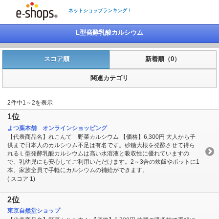
ネットショップランキング！
L型発酵乳酸カルシウム
スコア順
新着順（0）
関連カテゴリ
2件中1～2を表示
1位
よつ葉本舗 オンラインショッピング
【代表商品名】れこんて 野菜カルシウム 【価格】6,300円 大人から子
供まで日本人のカルシウム不足は有名です。砂糖大根を発酵させて得ら
れるＬ型発酵乳酸カルシウムは高い水溶液と吸収性に優れていますの
で、乳幼児にも安心してご利用いただけます。2～3合の炊飯やポットに1
本、家族全員で手軽にカルシウムの補給ができます。
( スコア 1)
2位
東京自然堂ショップ