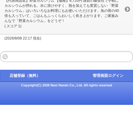
【代表商品名】野菜カルシウム 【価格】6,720円 抜群の吸収性で手軽に
カルシウムが摂れる。水に溶けやすく、熱を加えても変質しない「野菜
カルシウム」はいろいろなお料理にもお使いいただけます。魚の骨の40
倍も入っていて、ごはんもふっくらおいしく炊き上がります。ご家族み
んなで「野菜カルシウム」をどうぞ！
( スコア 1)
(2026/8/08 22:17 現在)
店舗登録（無料）
管理画面ログイン
Copyright(C) 2026 Next Hands Co., Ltd. All rights reserved