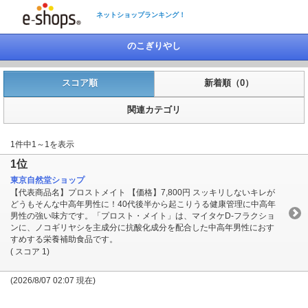
ネットショップランキング！
のこぎりやし
スコア順
新着順（0）
関連カテゴリ
1件中1～1を表示
1位
東京自然堂ショップ
【代表商品名】プロストメイト 【価格】7,800円 スッキリしないキレが
どうもそんな中高年男性に！40代後半から起こりうる健康管理に中高年
男性の強い味方です。「プロスト・メイト」は、マイタケD-フラクショ
ンに、ノコギリヤシを主成分に抗酸化成分を配合した中高年男性におす
すめする栄養補助食品です。
( スコア 1)
(2026/8/07 02:07 現在)