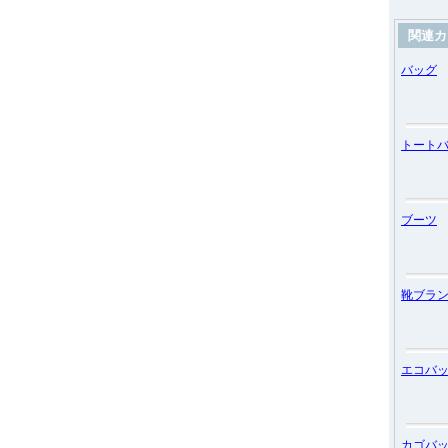
関連カ
バッグ
トート
ブーツ
靴ブラ
エコバ
カゴバ