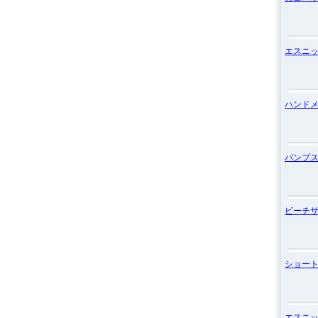
エスニ
ハンド
パンプ
ビーチ
ショー
エスニ