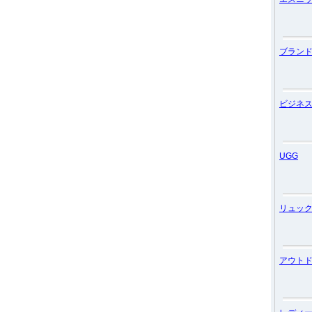
ブラン
ビジネ
UGG
リュッ
アウト