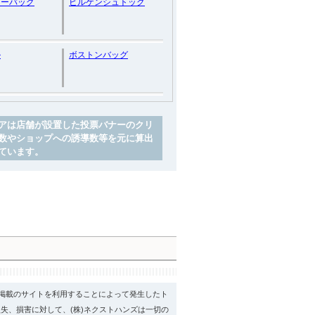
ダーバッグ
ビルケンシュトック
ル
ボストンバッグ
アは店舗が設置した投票バナーのクリ
数やショップへの誘導数等を元に算出
ています。
psに掲載のサイトを利用することによって発生したト
失、損害に対して、(株)ネクストハンズは一切の