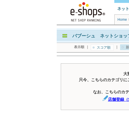
ネッ
Home
バブーシュ ネットショッ
表示順
｜
｜
新
スコア順
大
只今、こちらのカテゴリに
なお、こちらのカ
店舗登録（