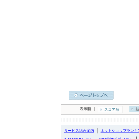
表示順
｜
｜
新
スコア順
サービス総合案内
ネットショップランキ