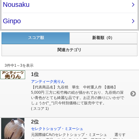
スコア順
新着順（0）
関連カテゴリ
3件中1～3を表示
1位
アンティーク光りん
【代表商品名】九谷焼 華生 中村重人作 【価格】
5,000円 三方に松竹梅の絵が描かれており、九谷焼の深
い青色がとても綺麗な品です。お正月の飾りにいかがで
しょうか(^_^)只今特別価格にて販売中です。
( スコア 1)
2位
セレクトショップ・ミヌーシュ
元国際線CAのセレクトショップ・ミヌーシュ 選りす