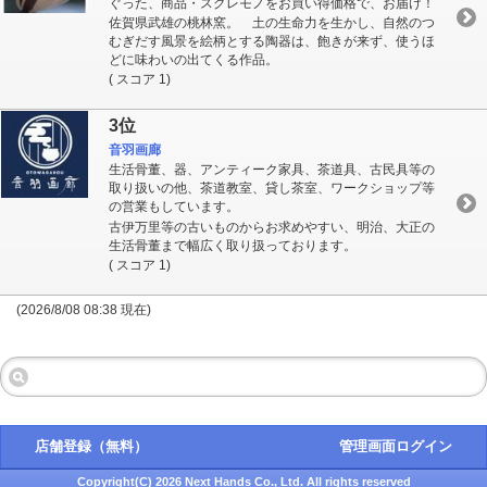
ぐった、商品・スグレモノをお買い得価格で、お届け！
佐賀県武雄の桃林窯。 土の生命力を生かし、自然のつ
むぎだす風景を絵柄とする陶器は、飽きが来ず、使うほ
どに味わいの出てくる作品。
( スコア 1)
3位
音羽画廊
生活骨董、器、アンティーク家具、茶道具、古民具等の
取り扱いの他、茶道教室、貸し茶室、ワークショップ等
の営業もしています。
古伊万里等の古いものからお求めやすい、明治、大正の
生活骨董まで幅広く取り扱っております。
( スコア 1)
(2026/8/08 08:38 現在)
店舗登録（無料）
管理画面ログイン
Copyright(C) 2026 Next Hands Co., Ltd. All rights reserved