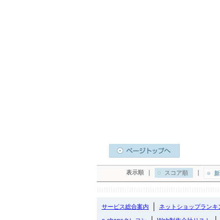
表示順
｜
｜
スコア順
新
サービス総合案内
ネットショップランキ