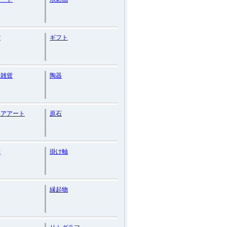
貨
ギフト
ン雑貨
陶器
リアアート
原石
物
掛け軸
縁起物