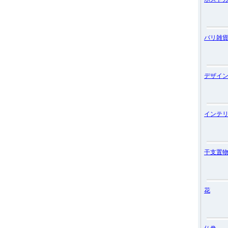
バリ雑
デザイ
インテ
干支置
花