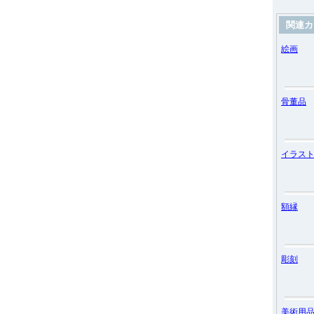
関連カ
絵画
骨董品
イラス
額縁
彫刻
美術用