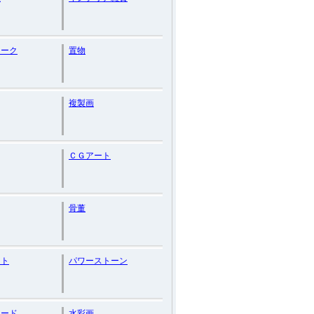
ィーク
置物
複製画
ＣＧアート
骨董
ント
パワーストーン
カード
水彩画