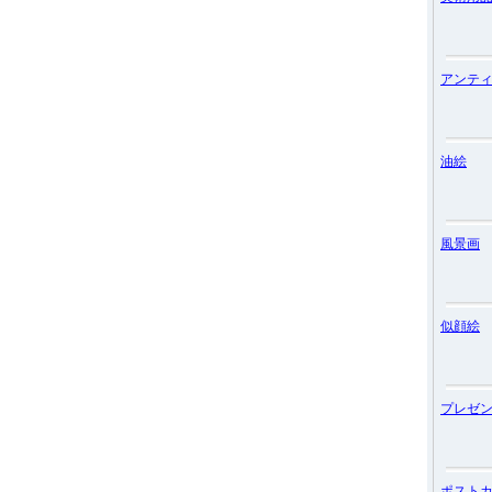
アンテ
油絵
風景画
似顔絵
プレゼ
ポスト