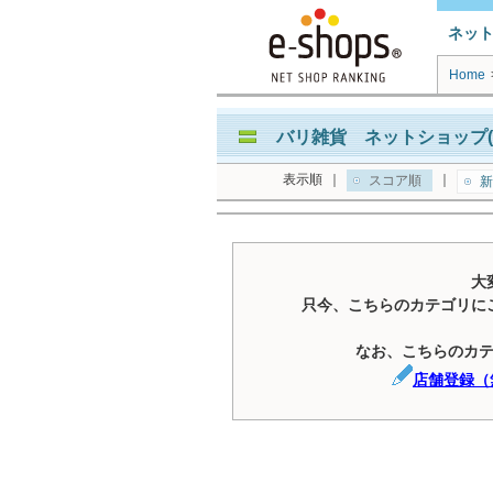
ネッ
Home
バリ雑貨 ネットショップ(
表示順
｜
｜
スコア順
新
大
只今、こちらのカテゴリに
なお、こちらのカ
店舗登録（