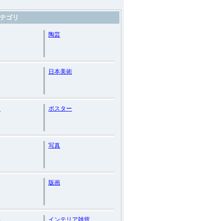
テゴリ
陶芸
日本美術
ト
ポスター
写真
版画
品
インテリア雑貨