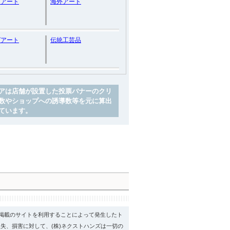
・アート
海外アート
グアート
伝統工芸品
アは店舗が設置した投票バナーのクリ
数やショップへの誘導数等を元に算出
ています。
psに掲載のサイトを利用することによって発生したト
失、損害に対して、(株)ネクストハンズは一切の