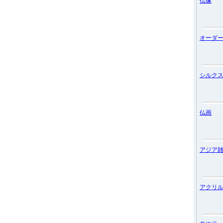
仏像
オーダ
シルク
仏画
アジア
アクリ