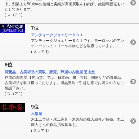
中。創業より50余年の信頼と実績が高価買取をお約束。絵画等販売もい
たしております。
( スコア 1)
7位
アンティークジュエリーＳＣＩ
アンティークジュエリーＳＣＩです。ヨーロッパのアン
ティークジュエリーや小物などを取扱っています。
( スコア 1)
8位
骨董品、古美術品の買取、販売。芦屋の古物屋 芝山堂
芦屋の古物屋 【芝山堂】では、日本画、書、古銭、陶器などの骨董品、
古美術品を取り扱っております。遺品整理・引越し等でお困りの方もご
相談下さい。
( スコア 1)
9位
木楽屋
木工工芸品・木工家具・木製品の職人紹介と販売。木工
職人さんの作品掲載募集も。
( スコア 1)