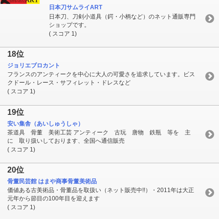
日本刀サムライART
日本刀、刀剣小道具（鍔・小柄など）のネット通販専門
ショップです。
( スコア 1)
18位
ジョリエブロカント
フランスのアンティークを中心に大人の可愛さを追求しています。ビス
クドール・レース・サフィレット・ドレスなど
( スコア 1)
19位
安い集舎（あいしゅうしゃ）
茶道具 骨董 美術工芸 アンティーク 古玩 唐物 鉄瓶 等を 主
に 取り扱いしております、全国へ通信販売
( スコア 1)
20位
骨董民芸館 はまや商事骨董美術品
価値ある古美術品・骨董品を取扱い（ネット販売中!!）・2011年は大正
元年から節目の100年目を迎えます
( スコア 1)