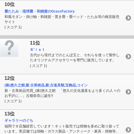
10位
畳たたみ・琉球畳・和雑貨のGrassFactory
和風モダン・掛け軸・和雑貨・置き畳・畳ベッド・たたみ等の格安販売
サイト
( スコア 1)
11位
Ｂ’ｉｓｔ
古代から現代までのとんぼ玉と、それらを使って製作し
たオリジナルアクセサリーを専門に販売しています。
( スコア 1)
12位
(株)悠久之館,新.古美術品,新,古道具類,宝飾品,コイン
新・古美術品売買_(株)悠久之館 「悠久の文化遺産をより多くの人々の
お手許に…」古都奈良に誕生!!
( スコア 1)
13位
ギャラリーのぐち
福岡で８店舗経営しています！ネット販売では焼物を多めに取り扱って
います。実店舗では掛軸・ガラス製品・アンティーク・家具・焼物等、