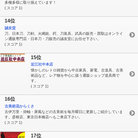
多種多様に取り揃えています！
( スコア 1)
14位
誠友堂
刀、日本刀、刀剣、火縄銃、鍔、刀装具、武具の販売・買取はオンライ
ン通販専門店・日本刀・刀販売の誠友堂にお任せ下さい。
( スコア 1)
15位
近江社中本店
懐かしのレトロ雑貨から中古家具、家電、古道具、古美
術品など、レア物を中心に扱う通販ショップ道具商で
す。
( スコア 1)
16位
古美術花からくさ
古伊万里・掛軸・屏風などの古美術を毎月曜日に更新しご紹介していま
す。彦根店、東京日本橋店へもご来店下さい。
( スコア 1)
17位