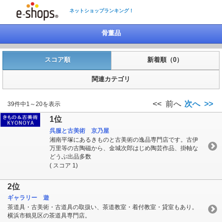
ネットショップランキング！
骨董品
スコア順
新着順（0）
関連カテゴリ
<< 前へ
次へ >>
39件中1～20を表示
1位
呉服と古美術 京乃屋
湘南平塚にあるきものと古美術の逸品専門店です。古伊
万里等の古陶磁から、金城次郎はじめ陶芸作品、掛軸な
どうぶ出品多数
( スコア 1)
2位
ギャラリー 遊
茶道具・古美術・古道具の取扱い、茶道教室・着付教室・貸室もあり。
横浜市鶴見区の茶道具専門店。