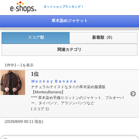
ネットショップランキング！
草木染めジャケット
スコア順
新着順（0）
関連カテゴリ
1件中1～1を表示
1位
Ｍｏｎｋｅｙ Ｂａｎａｎａ
ナチュラルテイストなタイの草木染め服通販
【MonkeyBanana】
**** 草木染め手織りコットンのジャケット、プルオーバ
ー、タイパンツ、アラジンパンツなど
( スコア 1)
(2026/8/09 00:11 現在)